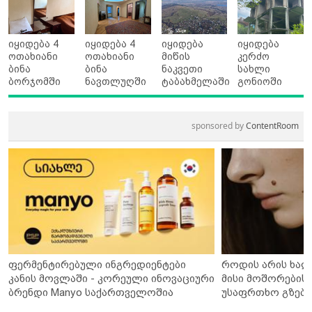
იყიდება 4
იყიდება 4
იყიდება
იყიდება
ოთახიანი
ოთახიანი
მიწის
კერძო
ბინა
ბინა
ნაკვეთი
სახლი
ბორჯომში
ნავთლუღში
ტაბახმელაში
გონიოში
sponsored by
ContentRoom
ფერმენტირებული ინგრედიენტები
როდის არის ხალ
კანის მოვლაში - კორეული ინოვაციური
მისი მოშორების 
ბრენდი Manyo საქართველოშია
უსაფრთხო გზები