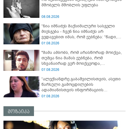
მშობელს მშობლის უფლება
08.08.2026
“ნია იმნაძეს მაქსიმალური სასჯელი
მიესჯება - ჩვენ ნია იმნაძეს არ
ვედავებით იმას, რომ ეუბნება: “წადი,
მოკალი“, ეს დაკვეთაა, ჩვენ ვამბობთ,
07.08.2026
წაქეზებას, მანიპულირებას” - გიგა
"მამა ამბობს, რომ არასწორად მოიქცა,
ავალიანის დედა
თუმცა ნია მამას ეუბნება, რომ
სხვანაირად ვერ მოიქცეოდა,
თანამედროვე ეპოქაში სხვანაირად
07.08.2026
ხდება, საქციელს ამართლებს" - რა
“ალექსანდრე გაბაშვილისთვის, ასეთი
დეტალებზე საუბრობს გიგა ავალიანის
წარსული გამოცდილების
საქმის პროკურორი?
ადამიანისთვის ინფორმაციის
მიწოდება, რომ მასწავლებელი
07.08.2026
სექსუალურად ავიწროებდა,
ფაქტობრივად, წაქეზება იყო” -
მოზაიკა
პროკურორი ნია იმნაძეზე