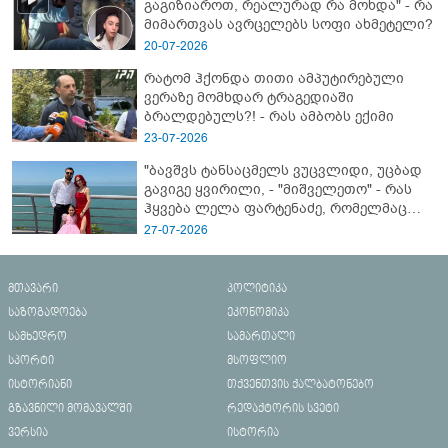
გაგიზიაროთ, რეალურად რა მოხდა" - რა
მიმართვას ავრცელებს სოფი ახმეტელი?
20-07-2026
რატომ ჰქონდა თითი ამპუტირებული
ვერაზე მომხდარ ტრაგედიაში
ბრალდებულს?! - რას ამბობს ექიმი
23-07-2026
"ბავშვს ტანსაცმელს ვუცვლიდი, უცბად
გავიგე ყვირილი, - "მიშველეთო" - რას
ჰყვება ლელა ფარტენაძე, რომელმაც
ბათუმში 16 წლის ბიჭი ზღვაში
27-07-2026
დახრჩობას გადაარჩინა
მთავარი
პოლიტიკა
საზოგადოება
ეკონომიკა
სამხედრო
სამართალი
სპორტი
მსოფლიო
ისტორიანი
თქვენთვის ქალბატონებო
გზავნილი მომავალში
რედაქტორის სვეტი
ვერსია
ისტორია