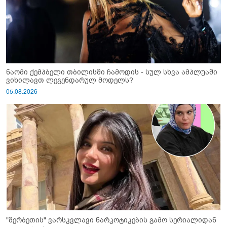
ნაომი ქემპბელი თბილისში ჩამოდის - სულ სხვა ამპლუაში
ვიხილავთ ლეგენდარულ მოდელს?
05.08.2026
"შერბეთის" ვარსკვლავი ნარკოტიკების გამო სერიალიდან