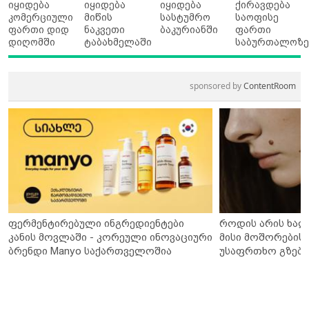
იყიდება
იყიდება
იყიდება
ქირავდება
კომერციული
მიწის
სასტუმრო
საოფისე
ფართი დიდ
ნაკვეთი
ბაკურიანში
ფართი
დიღომში
ტაბახმელაში
საბურთალოზ
sponsored by
ContentRoom
ფერმენტირებული ინგრედიენტები
როდის არის ხალ
კანის მოვლაში - კორეული ინოვაციური
მისი მოშორების 
ბრენდი Manyo საქართველოშია
უსაფრთხო გზები