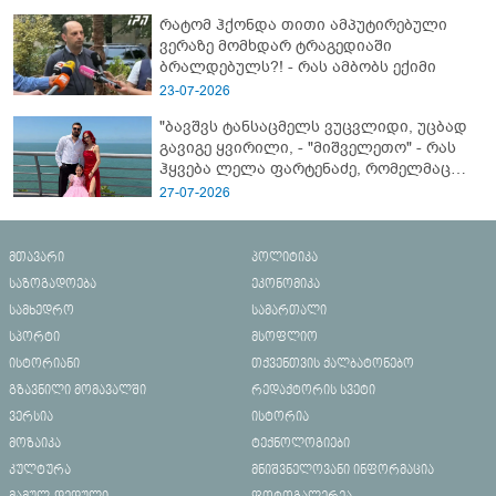
რატომ ჰქონდა თითი ამპუტირებული
ვერაზე მომხდარ ტრაგედიაში
ბრალდებულს?! - რას ამბობს ექიმი
23-07-2026
"ბავშვს ტანსაცმელს ვუცვლიდი, უცბად
გავიგე ყვირილი, - "მიშველეთო" - რას
ჰყვება ლელა ფარტენაძე, რომელმაც
ბათუმში 16 წლის ბიჭი ზღვაში
27-07-2026
დახრჩობას გადაარჩინა
მთავარი
პოლიტიკა
საზოგადოება
ეკონომიკა
სამხედრო
სამართალი
სპორტი
მსოფლიო
ისტორიანი
თქვენთვის ქალბატონებო
გზავნილი მომავალში
რედაქტორის სვეტი
ვერსია
ისტორია
მოზაიკა
ტექნოლოგიები
კულტურა
მნიშვნელოვანი ინფორმაცია