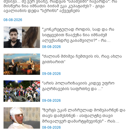
მესიჯს... მე ვერ ვნახე, რადგან "სპამებში" ჩავარდა": რა
მისწერა ნია იმნაძის ბიძამ ეკა კუპატაძეს? - გიგა
ავალიანის დედა "სქრინს" აქვეყნებს
08-08-2026
"კონკრეტულად როდის, სად და რა
სიტყვებით წააქეზა ნია იმნაძემ
ალექსანდრე გაბაშვილი?" - რა
მიმართვას ავრცელებს ნია იმნაძის
08-08-2026
ბებია?
"ძალიან მძიმეა ჩემთვის ის, რაც ახლა
გითხარით“
09-08-2026
"არის პოლარიზაციის კიდევ უფრო
გაღრმავების საფრთხე და ...“
09-08-2026
"ზურგს უკან ლაჩრულად მომეპარნენ და
თავს დამესხნენ - ასფალტზე თავი
მრავალჯერ დამარტყმევინეს" - რას
ჰყვება კურიერი, რომელსაც
08-08-2026