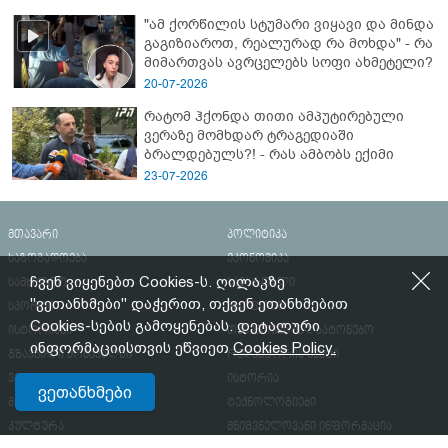
"ამ ქორწილის სტუმარი ვიყავი და მინდა
გაგიზიაროთ, რეალურად რა მოხდა" - რა
მიმართვას ავრცელებს სოფი ახმეტელი?
20-07-2026
რატომ ჰქონდა თითი ამპუტირებული
ვერაზე მომხდარ ტრაგედიაში
ბრალდებულს?! - რას ამბობს ექიმი
23-07-2026
მთავარი
პოლიტიკა
საზოგადოება
ეკონომიკა
ჩვენ ვიყენებთ Cookies-ს. ღილაკზე
სამხედრო
სამართალი
"ვეთანხმები" დაჭერით, თქვენ ეთანხმებით
სპორტი
მსოფლიო
Cookies-სების გამოყენებას. დეტალური
ისტორიანი
თქვენთვის ქალბატონებო
ინფორმაციისთვის ეწვიეთ
Cookies Policy.
გზავნილი მომავალში
რედაქტორის სვეტი
ვერსია
ისტორია
ვეთანხმები
მოზაიკა
ტექნოლოგიები
კულტურა
მნიშვნელოვანი ინფორმაცია