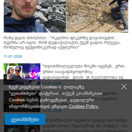
რაზე დგას თბილისი - "ოკეანის ფსკერზე დავაბიჯებთ...
ბევრმა არ იცის, რომ დედაქალაქის ქვეშ გადის რღვევა,
რომელიც ტექტონიკურად აქტიურია"
11-07-2026
"თვითმხილველები შოკში იყვნენ...ერთ-
ერთი საავადმყოფოშიც
გადაიყვანეს...დიახ, ეს მკვლელობა იყო"
- გორში დატრიალებული ტრაგედიის
20-07-2026
ჩვენ ვიყენებთ Cookies-ს. ღილაკზე
ახალი დეტალები
უკრაინელების ფატალური შეცდომა,
"ვეთანხმები" დაჭერით, თქვენ ეთანხმებით
რითაც კარგად ისარგებლა პუტინის
Cookies-სების გამოყენებას. დეტალური
„ისკანდერმა“
ინფორმაციისთვის ეწვიეთ
Cookies Policy.
10-07-2026
ვეთანხმები
"ამ ქორწილის სტუმარი ვიყავი და მინდა
გაგიზიაროთ, რეალურად რა მოხდა" - რა
მიმართვას ავრცელებს სოფი ახმეტელი?