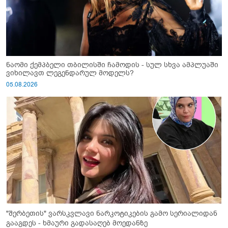
ნაომი ქემპბელი თბილისში ჩამოდის - სულ სხვა ამპლუაში
ვიხილავთ ლეგენდარულ მოდელს?
05.08.2026
"შერბეთის" ვარსკვლავი ნარკოტიკების გამო სერიალიდან
გააგდეს - ხმაური გადასაღებ მოედანზე