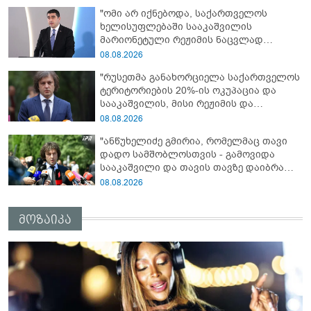
მსახურებისგან - მინიშნებაც კი არ
"ომი არ იქნებოდა, საქართველოს
მსმენია ქართველების მიერ ტყვეების
ხელისუფლებაში სააკაშვილის
დახვრეტაზე"
მარიონეტული რეჟიმის ნაცვლად
„ქართული ოცნების“ მსგავსი
08.08.2026
პატრიოტული ძალა რომ ყოფილიყო, თუ
"რუსეთმა განახორციელა საქართველოს
2008 წლის ომი თუ არ იქნებოდა, დიდი
ტერიტორიების 20%-ის ოკუპაცია და
ალბათობით, არც უკრაინის ომი
სააკაშვილის, მისი რეჟიმის და
იქნებოდა"
„ნაცმოძრაობის“ ღალატი ვერანაირად
08.08.2026
ვერ გადაფარავს ამ დანაშაულს, ეს იყო
"ანწუხელიძე გმირია, რომელმაც თავი
დანაშაული ჩვენი სახელმწიფოს წინაშე"
დადო სამშობლოსთვის - გამოვიდა
სააკაშვილი და თავის თავზე დაიბრალა
ანწუხელიძის გმირობა, სამარცხვინო
08.08.2026
სიტყვები თქვა, თითქოს,
სააკაშვილისთვის შეგინებას თუ რაღაც
მოზაიკა
ამგვარს სთხოვდნენ მას"