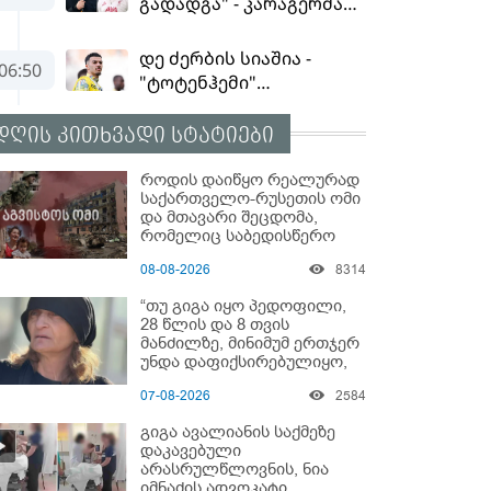
დღის კითხვადი სტატიები
როდის დაიწყო რეალურად
საქართველო-რუსეთის ომი
და მთავარი შეცდომა,
რომელიც საბედისწერო
გამოდგა
08-08-2026
8314
“თუ გიგა იყო პედოფილი,
28 წლის და 8 თვის
მანძილზე, მინიმუმ ერთჯერ
უნდა დაფიქსირებულიყო,
მაშინ როცა 8 წელი
07-08-2026
2584
ამზადებდა მოსწავლეებს! -
იპოვონ ერთი გოგონა,
გიგა ავალიანის საქმეზე
ვისაც გიგა სექსუალურად
დაკავებული
ავიწროებდა” - ეკა კუპატაძე
არასრულწლოვნის, ნია
იმნაძის ადვოკატი,