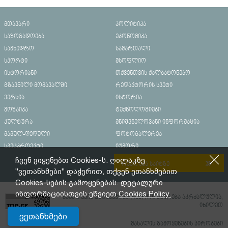
მთავარი
პოლიტიკა
საზოგადოება
ეკონომიკა
სამხედრო
სამართალი
სპორტი
მსოფლიო
ისტორიანი
თქვენთვის ქალბატონებო
გზავნილი მომავალში
რედაქტორის სვეტი
ვერსია
ისტორია
მოზაიკა
ტექნოლოგიები
კულტურა
მნიშვნელოვანი ინფორმაცია
მამულ-დედული
ფოტოგალერეა
სპეცპროექტი
იუმორი
ჩვენ ვიყენებთ Cookies-ს. ღილაკზე
რეკლამა საიტზე
"ვეთანხმები" დაჭერით, თქვენ ეთანხმებით
Cookies-სების გამოყენებას. დეტალური
ინფორმაციისთვის ეწვიეთ
Cookies Policy.
მასალების გადაბეჭდვა/რეპროდუცირება აკრძალულია,
იხილეთ
ვეთანხმები
მასალის გამოყენების პირობები