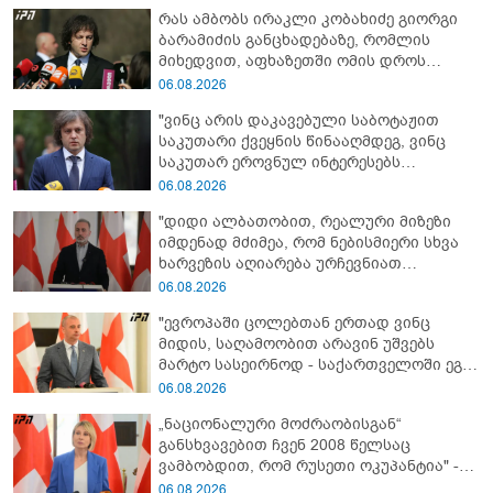
რას ამბობს ირაკლი კობახიძე გიორგი
ბარამიძის განცხადებაზე, რომლის
მიხედვით, აფხაზეთში ომის დროს
„ჩვენებს ტყვეები არ აჰყავდათ"
06.08.2026
"ვინც არის დაკავებული საბოტაჟით
საკუთარი ქვეყნის წინააღმდეგ, ვინც
საკუთარ ეროვნულ ინტერესებს
უპირისპირდება, ყველამ უნდა იცოდეს,
06.08.2026
რომ მათ მიაკითხავთ სამართალი" -
"დიდი ალბათობით, რეალური მიზეზი
ირაკლი კობახიძე
იმდენად მძიმეა, რომ ნებისმიერი სხვა
ხარვეზის აღიარება ურჩევნიათ
ნამდვილი მიზეზის გამოაშკარავებას" -
06.08.2026
გიორგი შარაშიძე ელექტროენერგიის
"ევროპაში ცოლებთან ერთად ვინც
გათიშვაზე
მიდის, საღამოობით არავინ უშვებს
მარტო სასეირნოდ - საქართველოში ეგ
პრობლემა არ არის!" - ლევან
06.08.2026
მაჭავარიანი
„ნაციონალური მოძრაობისგან“
განსხვავებით ჩვენ 2008 წელსაც
ვამბობდით, რომ რუსეთი ოკუპანტია" -
ნინო წილოსანი
06.08.2026