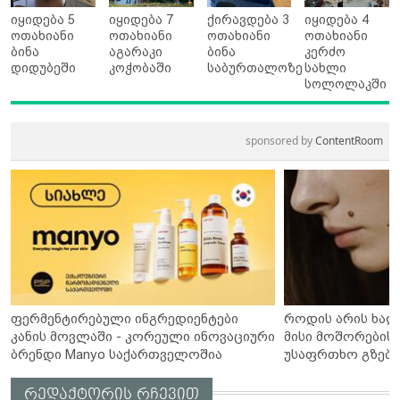
იყიდება 5
იყიდება 7
ქირავდება 3
იყიდება 4
ოთახიანი
ოთახიანი
ოთახიანი
ოთახიანი
ბინა
აგარაკი
ბინა
კერძო
დიდუბეში
კოჭობაში
საბურთალოზე
სახლი
სოლოლაკში
sponsored by
ContentRoom
ფერმენტირებული ინგრედიენტები
როდის არის ხალ
კანის მოვლაში - კორეული ინოვაციური
მისი მოშორების 
ბრენდი Manyo საქართველოშია
უსაფრთხო გზები
რედაქტორის რჩევით