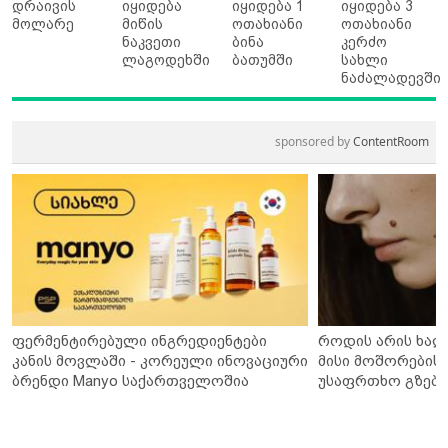
დრაივის
იყიდება
იყიდება 1
იყიდება 3
მოლარე
მიწის
ოთახიანი
ოთახიანი
ნაკვეთი
ბინა
კერძო
ლაგოდეხში
ბათუმში
სახლი
ნაძალადევში
sponsored by
ContentRoom
ფერმენტირებული ინგრედიენტები
როდის არის ხალ
კანის მოვლაში - კორეული ინოვაციური
მისი მოშორების 
ბრენდი Manyo საქართველოშია
უსაფრთხო გზები