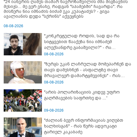
"24 იანვრის ღამეს თამარ ნავროზაშვილის ძმა მიგზავნის
მესიჯს... მე ვერ ვნახე, რადგან "სპამებში" ჩავარდა": რა
მისწერა ნია იმნაძის ბიძამ ეკა კუპატაძეს? - გიგა
ავალიანის დედა "სქრინს" აქვეყნებს
08-08-2026
"კონკრეტულად როდის, სად და რა
სიტყვებით წააქეზა ნია იმნაძემ
ალექსანდრე გაბაშვილი?" - რა
მიმართვას ავრცელებს ნია იმნაძის
08-08-2026
ბებია?
"ზურგს უკან ლაჩრულად მომეპარნენ და
თავს დამესხნენ - ასფალტზე თავი
მრავალჯერ დამარტყმევინეს" - რას
ჰყვება კურიერი, რომელსაც
08-08-2026
არასრულწლოვანები სასტიკად
"არის პოლარიზაციის კიდევ უფრო
გაუსწორდნენ?
გაღრმავების საფრთხე და ...“
09-08-2026
"ძალიან ბევრ ინფორმაციას ვიღებთ
ხალხისგან" - რას წერს ადვოკატი
ტარიელ კაკაბაძე