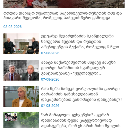
როდის დაიწყო რეალურად საქართველო-რუსეთის ომი და
მთავარი შეცდომა, რომელიც საბედისწერო გამოდგა
08-08-2026
ედუარდ შევარდნაძის სკანდალური
საჩუქარი პუტინს და რუსეთის
პრეზიდენტის მუქარა, რომელიც 6 წლის
შემდეგ აასრულა
07-08-2026
პაატა ზაქარეიშვილის მწვავე პასუხი
გიორგი ბარამიძის სკანდალურ
განცხადებაზე - "ყველაფერი
დეტალურად ვიცი... კამანში მოკლული
07-08-2026
ქართველები მე გადმოვასვენე...
რას წერს ნანუკა ჟორჟოლიანი გიორგი
ბარამიძე კი ტყუის"
ბარამიძის განცხადებასთან
დაკავშირებით გამოძიების დაწყებაზე?!
07-08-2026
"არ მიმატოვო, გეხვეწები" - გუ­რა­მ
დადიანიძის დედა კა­ტე­გო­რი­უ­ლად
ადას­ტუ­რებს, რომ ეს არის მისი შვი­ლის