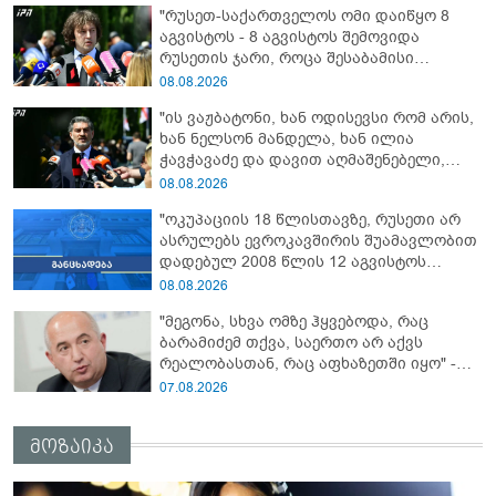
"რუსეთ-საქართველოს ომი დაიწყო 8
სააკაშვილისთვის შეგინებას თუ რაღაც
აგვისტოს - 8 აგვისტოს შემოვიდა
ამგვარს სთხოვდნენ მას"
რუსეთის ჯარი, როცა შესაბამისი
განცხადება გააკეთა რუსეთის
08.08.2026
მაშინდელმა პრეზიდენტმა - 7 აგვისტოს
"ის ვაჟბატონი, ხან ოდისევსი რომ არის,
რაც მოხდა, ეს იყო ის, რომ სააკაშვილის
ხან ნელსონ მანდელა, ხან ილია
რეჟიმმა დაბომბა ცხინვალი"
ჭავჭავაძე და დავით აღმაშენებელი,
სინამდვილეში, ერთი საცოდავი,
08.08.2026
მხდალი პიროვნებაა"
"ოკუპაციის 18 წლისთავზე, რუსეთი არ
ასრულებს ევროკავშირის შუამავლობით
დადებულ 2008 წლის 12 აგვისტოს
ცეცხლის შეწყვეტის შეთანხმებას - მეტიც,
08.08.2026
აფართოებს საკუთარ უკანონო
"მეგონა, სხვა ომზე ჰყვებოდა, რაც
კონტროლს ოკუპირებულ რეგიონებში"
ბარამიძემ თქვა, საერთო არ აქვს
რეალობასთან, რაც აფხაზეთში იყო" -
პაატა ზაქარეიშვილის შეფასება
07.08.2026
მოზაიკა