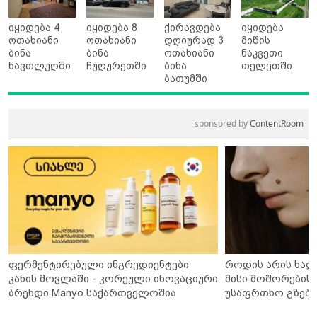
იყიდება 4
იყიდება 8
ქირავდება
იყიდება
ოთახიანი
ოთახიანი
დღიურად 3
მიწის
ბინა
ბინა
ოთახიანი
ნაკვეთი
ნავთლუღში
ჩუღურეთში
ბინა
თელეთში
ბათუმში
sponsored by
ContentRoom
ფერმენტირებული ინგრედიენტები
როდის არის ხალ
კანის მოვლაში - კორეული ინოვაციური
მისი მოშორების 
ბრენდი Manyo საქართველოშია
უსაფრთხო გზები