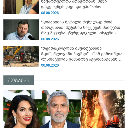
საქართველოს მთავრობას, მისი
დაუყოვნებლივი და უპირობო
გათავისუფლებისკენ" - რას წერს ეუთო-ს
06.08.2026
წარმომადგენელი მზია ამაღლობელზე?
"კობახიძის წერილი რუსულად რომ
თარგმნოთ, პუტინის სიტყვებს მიიღებთ -
რაც შეეხება ენერგეტიკული სისტემის
პრობლემას, ნამდვილად ვაპირებ
06.08.2026
მოვიმარაგო არა მხოლოდ სანთლები,
"თვითმცლელში იმყოფებოდა
არამედ აღვადგინო ხაზის ტელეფონიც" -
მცირეწლოვანი ბავშვი" - რამ გამოიწვია
გია ჯაფარიძე
რუსთაველის გამზირზე ავტომანქანის
გადაბრუნება: “ჯივიპი” განცხადებას
06.08.2026
ავრცელებს
მოზაიკა