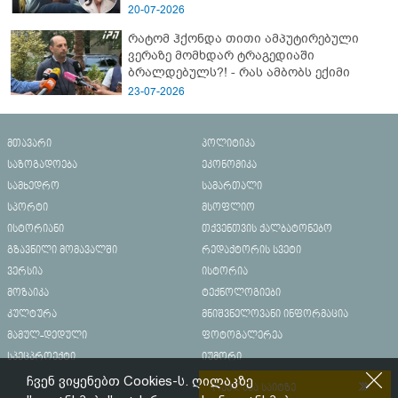
20-07-2026
რატომ ჰქონდა თითი ამპუტირებული
ვერაზე მომხდარ ტრაგედიაში
ბრალდებულს?! - რას ამბობს ექიმი
23-07-2026
მთავარი
პოლიტიკა
საზოგადოება
ეკონომიკა
სამხედრო
სამართალი
სპორტი
მსოფლიო
ისტორიანი
თქვენთვის ქალბატონებო
გზავნილი მომავალში
რედაქტორის სვეტი
ვერსია
ისტორია
მოზაიკა
ტექნოლოგიები
კულტურა
მნიშვნელოვანი ინფორმაცია
მამულ-დედული
ფოტოგალერეა
სპეცპროექტი
იუმორი
ჩვენ ვიყენებთ Cookies-ს. ღილაკზე
რეკლამა საიტზე