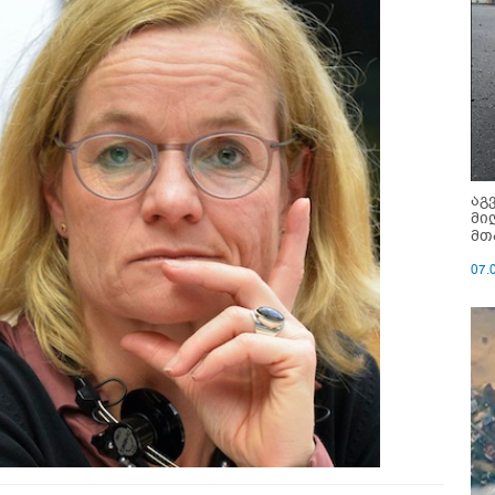
აგ
მი
მთ
07.