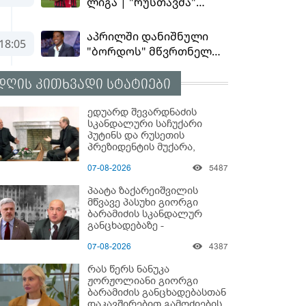
დღის კითხვადი სტატიები
ედუარდ შევარდნაძის
სკანდალური საჩუქარი
პუტინს და რუსეთის
პრეზიდენტის მუქარა,
რომელიც 6 წლის შემდეგ
07-08-2026
5487
აასრულა
პაატა ზაქარეიშვილის
მწვავე პასუხი გიორგი
ბარამიძის სკანდალურ
განცხადებაზე -
"ყველაფერი დეტალურად
07-08-2026
4387
ვიცი... კამანში მოკლული
ქართველები მე
რას წერს ნანუკა
გადმოვასვენე... ბარამიძე
ჟორჟოლიანი გიორგი
კი ტყუის"
ბარამიძის განცხადებასთან
დაკავშირებით გამოძიების