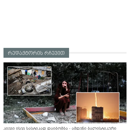
რედაქტორის რჩევით
კიევი ისევ სასტიკად დაიბომბა - ამდენი ბალისტიკური