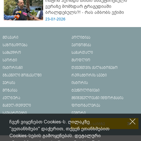
რატომ ჰქონდა თითი ამპუტირებული
ვერაზე მომხდარ ტრაგედიაში
ბრალდებულს?! - რას ამბობს ექიმი
23-07-2026
მთავარი
პოლიტიკა
საზოგადოება
ეკონომიკა
სამხედრო
სამართალი
სპორტი
მსოფლიო
ისტორიანი
თქვენთვის ქალბატონებო
გზავნილი მომავალში
რედაქტორის სვეტი
ვერსია
ისტორია
მოზაიკა
ტექნოლოგიები
კულტურა
მნიშვნელოვანი ინფორმაცია
მამულ-დედული
ფოტოგალერეა
სპეცპროექტი
იუმორი
ჩვენ ვიყენებთ Cookies-ს. ღილაკზე
რეკლამა საიტზე
"ვეთანხმები" დაჭერით, თქვენ ეთანხმებით
Cookies-სების გამოყენებას. დეტალური