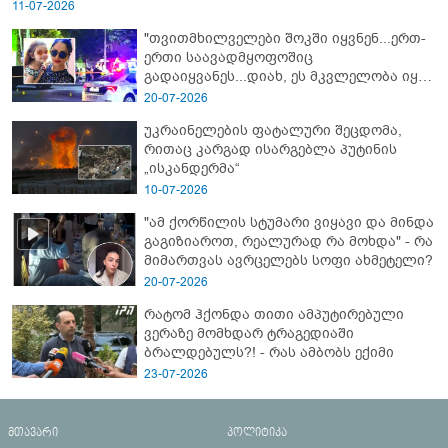
11-07-2026
"თვითმხილველები შოკში იყვნენ...ერთ-
ერთი საავადმყოფოშიც
გადაიყვანეს...დიახ, ეს მკვლელობა იყო"
- გორში დატრიალებული ტრაგედიის
20-07-2026
ახალი დეტალები
უკრაინელების ფატალური შეცდომა,
რითაც კარგად ისარგებლა პუტინის
„ისკანდერმა“
10-07-2026
"ამ ქორწილის სტუმარი ვიყავი და მინდა
გაგიზიაროთ, რეალურად რა მოხდა" - რა
მიმართვას ავრცელებს სოფი ახმეტელი?
20-07-2026
რატომ ჰქონდა თითი ამპუტირებული
ვერაზე მომხდარ ტრაგედიაში
ბრალდებულს?! - რას ამბობს ექიმი
23-07-2026
მთავარი
პოლიტიკა