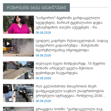
რუბრიკის სხვა სიახლეები
"სამგორის" მეტროში გარდაცვლილი
სტუდენტის, მარიამ ტყემალაძის დედა
ექსპერტიზის პასუხს აქვეყნებს - რა
გახდა გოგონას გარდაცვალების მიზეზი?
06.08.2026
(ვიდეო) კადრები რუსთაველიდან, სადაც
სატვირთო გადაბრუნდა - მანქანაში
მცირეწლოვანიც იმყოფებოდა
06.08.2026
თელავის ხევის მიმდებარედ, 10 მეტრის
ზონაში არსებულ ყველა შენობას
დემონტაჟი ჩაუტარდება
06.08.2026
რას გულისხმობს მთავრობის მიერ
დამტკიცებული საგზაო უსაფრთხოების
ეროვნული სტრატეგია, რომელიც 2030
წლისთვის დაღუპულთა რაოდენობის
06.08.2026
25%-ით შემცირებას ითვალისწინებს
ტრაგედია ხობში: "გარდაცვლილი ბავ­