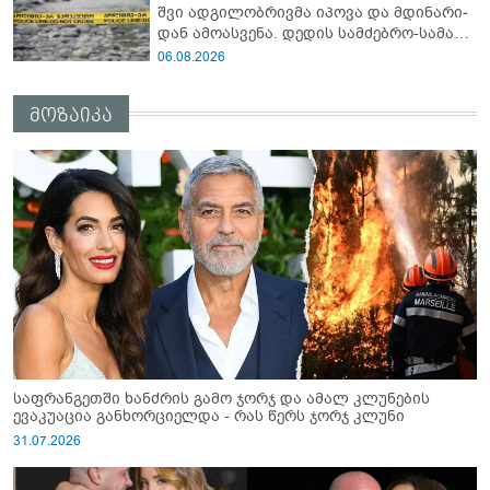
შვი ად­გი­ლობ­რივ­მა იპო­ვა და მდი­ნა­რი­
დან ამო­ას­ვე­ნა. დე­დის სამ­ძებ­რო-სა­მაშ­
ვე­ლო სა­მუ­შა­ო­ე­ბი ამ დრომ­დე მიმ­დი­ნა­
06.08.2026
რე­ობს”
მოზაიკა
საფრანგეთში ხანძრის გამო ჯორჯ და ამალ კლუნების
ევაკუაცია განხორციელდა - რას წერს ჯორჯ კლუნი
31.07.2026