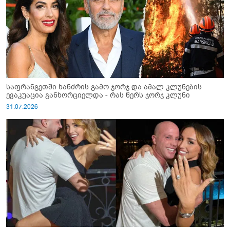
საფრანგეთში ხანძრის გამო ჯორჯ და ამალ კლუნების
ევაკუაცია განხორციელდა - რას წერს ჯორჯ კლუნი
31.07.2026