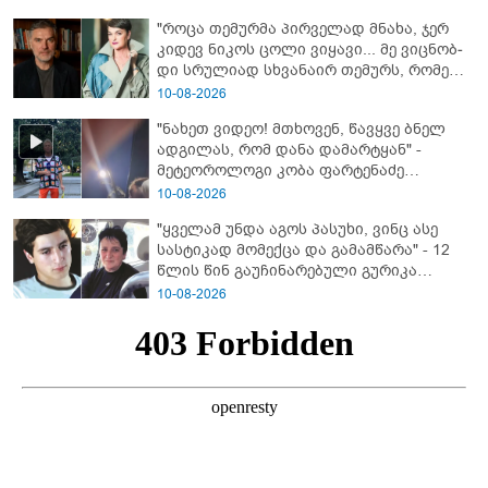
დანახული აფხაზეთის ომი და პასუხი
"როცა თემურმა პირველად მნახა, ჯერ
კითხვაზე: როგორ ექცეოდნენ
კიდევ ნიკოს ცოლი ვიყავი... მე ვიც­ნობ­
ქართველები ტყვეებს
დი სრუ­ლი­ად სხვა­ნა­ირ თე­მურს, რო­მელ­
საც მა­შინ არც ბიზ­ნე­სი ჰქონ­და, არა­ფე­რი
10-08-2026
სა­ერ­თოდ" - რას იხსენებს ეკა ნიჟარაძე
"ნახეთ ვიდეო! მთხოვენ, წავყვე ბნელ
თემურ უგულავაზე?
ადგილას, რომ დანა დამარტყან" -
მეტეოროლოგი კობა ფარტენაძე
ფარულად გადაღებულ კადრებს
10-08-2026
აქვეყნებს
"ყველამ უნდა აგოს პასუხი, ვინც ასე
სასტიკად მომექცა და გამამწარა" - 12
წლის წინ გაუჩინარებული გურიკა
დადიანიძის ბურუსით მოცული საქმის
10-08-2026
დეტალები