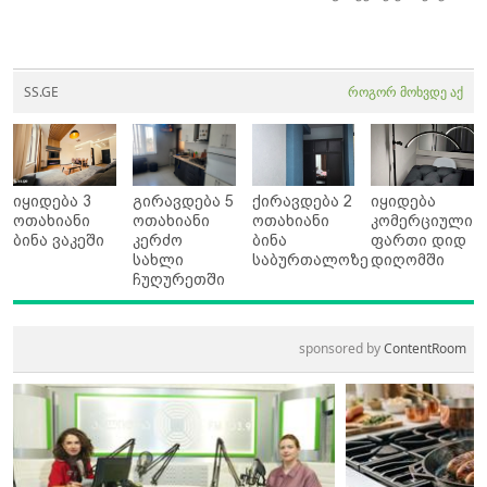
SS.GE
როგორ მოხვდე აქ
იყიდება 3
გირავდება 5
ქირავდება 2
იყიდება
ოთახიანი
ოთახიანი
ოთახიანი
კომერციული
ბინა ვაკეში
კერძო
ბინა
ფართი დიდ
სახლი
საბურთალოზე
დიღომში
ჩუღურეთში
sponsored by
ContentRoom