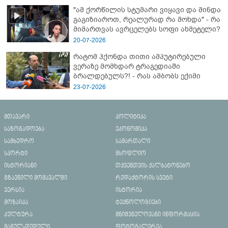
"ამ ქორწილის სტუმარი ვიყავი და მინდა
გაგიზიაროთ, რეალურად რა მოხდა" - რა
მიმართვას ავრცელებს სოფი ახმეტელი?
20-07-2026
რატომ ჰქონდა თითი ამპუტირებული
ვერაზე მომხდარ ტრაგედიაში
ბრალდებულს?! - რას ამბობს ექიმი
23-07-2026
მთავარი
პოლიტიკა
საზოგადოება
ეკონომიკა
სამხედრო
სამართალი
სპორტი
მსოფლიო
ისტორიანი
თქვენთვის ქალბატონებო
გზავნილი მომავალში
რედაქტორის სვეტი
ვერსია
ისტორია
მოზაიკა
ტექნოლოგიები
კულტურა
მნიშვნელოვანი ინფორმაცია
მამულ-დედული
ფოტოგალერეა