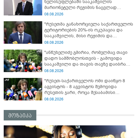
ხელისუფლებაში სააკაშვილის
დახვრეტაზე"
მარიონეტული რეჟიმის ნაცვლად
„ქართული ოცნების“ მსგავსი
08.08.2026
პატრიოტული ძალა რომ ყოფილიყო, თუ
"რუსეთმა განახორციელა საქართველოს
2008 წლის ომი თუ არ იქნებოდა, დიდი
ტერიტორიების 20%-ის ოკუპაცია და
ალბათობით, არც უკრაინის ომი
სააკაშვილის, მისი რეჟიმის და
იქნებოდა"
„ნაცმოძრაობის“ ღალატი ვერანაირად
08.08.2026
ვერ გადაფარავს ამ დანაშაულს, ეს იყო
"ანწუხელიძე გმირია, რომელმაც თავი
დანაშაული ჩვენი სახელმწიფოს წინაშე"
დადო სამშობლოსთვის - გამოვიდა
სააკაშვილი და თავის თავზე დაიბრალა
ანწუხელიძის გმირობა, სამარცხვინო
08.08.2026
სიტყვები თქვა, თითქოს,
"რუსეთ-საქართველოს ომი დაიწყო 8
სააკაშვილისთვის შეგინებას თუ რაღაც
აგვისტოს - 8 აგვისტოს შემოვიდა
ამგვარს სთხოვდნენ მას"
რუსეთის ჯარი, როცა შესაბამისი
განცხადება გააკეთა რუსეთის
08.08.2026
მაშინდელმა პრეზიდენტმა - 7 აგვისტოს
რაც მოხდა, ეს იყო ის, რომ სააკაშვილის
მოზაიკა
რეჟიმმა დაბომბა ცხინვალი"