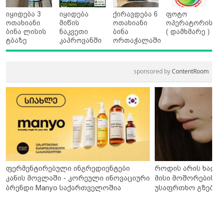
იყიდება 3
იყიდება
ქირავდება 6
ფოტო
ოთახიანი
მიწის
ოთახიანი
ოპერატორის
ბინა ლისის
ნაკვეთი
ბინა
( დამხმარე )
ტბაზე
კაპროვანში
ორთაჭალაში
sponsored by
ContentRoom
ფერმენტირებული ინგრედიენტები
როდის არის ხალ
კანის მოვლაში - კორეული ინოვაციური
მისი მოშორების 
ბრენდი Manyo საქართველოშია
უსაფრთხო გზები