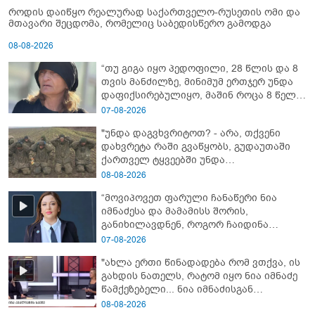
როდის დაიწყო რეალურად საქართველო-რუსეთის ომი და
მთავარი შეცდომა, რომელიც საბედისწერო გამოდგა
08-08-2026
“თუ გიგა იყო პედოფილი, 28 წლის და 8
თვის მანძილზე, მინიმუმ ერთჯერ უნდა
დაფიქსირებულიყო, მაშინ როცა 8 წელი
ამზადებდა მოსწავლეებს! - იპოვონ ერთი
07-08-2026
გოგონა, ვისაც გიგა სექსუალურად
"უნდა დაგვხვრიტოთ? - არა, თქვენი
ავიწროებდა” - ეკა კუპატაძე
დახვრეტა რაში გვაწყობს, გუდაუთაში
ქართველ ტყვეებში უნდა
გადაგცვალოთ..."
08-08-2026
“მოვიპოვეთ ფარული ჩანაწერი ნია
იმნაძესა და მამამისს შორის,
განიხილავდნენ, როგორ ჩაიდინა
გაბაშვილმა დანაშაული” - რას ამბობს
07-08-2026
გიგა ავალიანის საქმის პროკურორი?
"ახლა ერთი წინადადება რომ ვთქვა, ის
გახდის ნათელს, რატომ იყო ნია იმნაძე
წამქეზებელი... ნია იმნაძისგან
გამოსული ინფორმაციაა ეს" - რას
08-08-2026