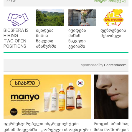
SS.GE
როგორ მოხვდე აქ
BIOSFERA IS
იყიდება
იყიდება
ფენოვნების
HIRING —
მიწის
მიწის
მცხობელი
TWO OPEN
ნაკვეთი
ნაკვეთი
POSITIONS
ანანურში
ვეძისში
sponsored by
ContentRoom
ფერმენტირებული ინგრედიენტები
როდის არის ხალ
კანის მოვლაში - კორეული ინოვაციური
მისი მოშორების 