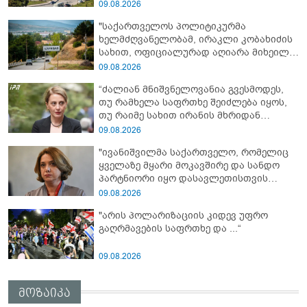
სააკაშვილი სამხედრო აგრესიის
09.08.2026
დამნაშავედ - 2008 წლის აგვისტოს ომზე
"საქართველოს პოლიტიკურმა
პასუხისმგებლობა უნდა დაეკისროს
ხელმძღვანელობამ, ირაკლი კობახიძის
ქვეყანას"
სახით, ოფიციალურად აღიარა მიხეილ
სააკაშვილი სამხედრო აგრესიის
09.08.2026
დამნაშავედ - ამიტომ, 2008 წლის
“ძალიან მნიშვნელოვანია გვესმოდეს,
აგვისტოს ომზე პასუხისმგებლობა უნდა
თუ რამხელა საფრთხე შეიძლება იყოს,
დაეკისროს ქვეყანას" - ოკუპირებული
თუ რაიმე სახით ირანის მხრიდან
ცხინვალის ე.წ. საგარეო უწყება
ფინანსური ინსტიტუტები აძლიერებს
09.08.2026
ზუსტად ბიძინა ივანიშვილის
"ივანიშვილმა საქართველო, რომელიც
ანტიეროვნული ხელისუფლების
ყველაზე მყარი მოკავშირე და სანდო
ფინანსურ სტაბილურობას“ - ხატია
პარტნიორი იყო დასავლეთისთვის
დეკანოიძე
რეგიონში, რუსეთის და ირანის
09.08.2026
სისხლიანი რეჟიმების ფულის
"არის პოლარიზაციის კიდევ უფრო
სამრეცხაოდ აქცია"
გაღრმავების საფრთხე და ...“
09.08.2026
მოზაიკა