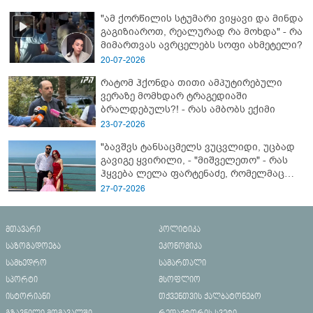
ახალი დეტალები
"ამ ქორწილის სტუმარი ვიყავი და მინდა
გაგიზიაროთ, რეალურად რა მოხდა" - რა
მიმართვას ავრცელებს სოფი ახმეტელი?
20-07-2026
რატომ ჰქონდა თითი ამპუტირებული
ვერაზე მომხდარ ტრაგედიაში
ბრალდებულს?! - რას ამბობს ექიმი
23-07-2026
"ბავშვს ტანსაცმელს ვუცვლიდი, უცბად
გავიგე ყვირილი, - "მიშველეთო" - რას
ჰყვება ლელა ფარტენაძე, რომელმაც
ბათუმში 16 წლის ბიჭი ზღვაში
27-07-2026
დახრჩობას გადაარჩინა
მთავარი
პოლიტიკა
საზოგადოება
ეკონომიკა
სამხედრო
სამართალი
სპორტი
მსოფლიო
ისტორიანი
თქვენთვის ქალბატონებო