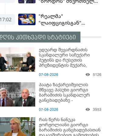
დღის კითხვადი სტატიები
ედუარდ შევარდნაძის
სკანდალური საჩუქარი
პუტინს და რუსეთის
პრეზიდენტის მუქარა,
რომელიც 6 წლის შემდეგ
07-08-2026
5126
აასრულა
პაატა ზაქარეიშვილის
მწვავე პასუხი გიორგი
ბარამიძის სკანდალურ
განცხადებაზე -
"ყველაფერი დეტალურად
07-08-2026
3953
ვიცი... კამანში მოკლული
ქართველები მე
რას წერს ნანუკა
გადმოვასვენე... ბარამიძე
ჟორჟოლიანი გიორგი
კი ტყუის"
ბარამიძის განცხადებასთან
დაკავშირებით გამოძიების