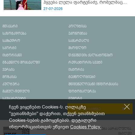
ჰყვება ლელა ფარტენაძე, რომელმაც
ბათუმში 16 წლის ბიჭი ზღვაში
27-07-2026
დახრჩობას გადაარჩინა
მთავარი
პოლიტიკა
საზოგადოება
ეკონომიკა
სამხედრო
სამართალი
სპორტი
მსოფლიო
ისტორიანი
თქვენთვის ქალბატონებო
გზავნილი მომავალში
რედაქტორის სვეტი
ვერსია
ისტორია
მოზაიკა
ტექნოლოგიები
კულტურა
მნიშვნელოვანი ინფორმაცია
მამულ-დედული
ფოტოგალერეა
სპეცპროექტი
იუმორი
ჩვენ ვიყენებთ Cookies-ს. ღილაკზე
რეკლამა საიტზე
"ვეთანხმები" დაჭერით, თქვენ ეთანხმებით
Cookies-სების გამოყენებას. დეტალური
ინფორმაციისთვის ეწვიეთ
Cookies Policy.
მასალების გადაბეჭდვა/რეპროდუცირება აკრძალულია,
იხილეთ