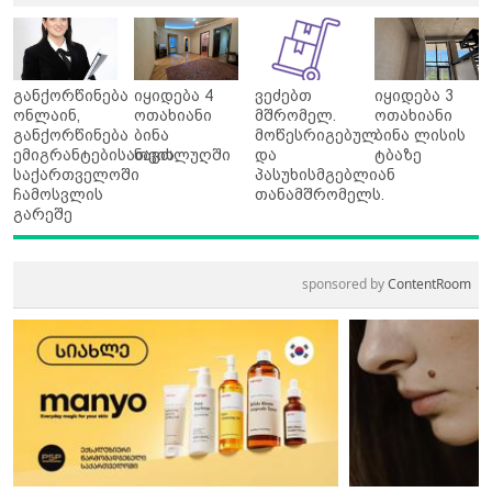
განქორწინება
იყიდება 4
ვეძებთ
იყიდება 3
ონლაინ,
ოთახიანი
მშრომელ.
ოთახიანი
განქორწინება
ბინა
მოწესრიგებულ
ბინა ლისის
ემიგრანტებისათვის
ნავთლუღში
და
ტბაზე
საქართველოში
პასუხისმგებლიან
ჩამოსვლის
თანამშრომელს.
გარეშე
sponsored by
ContentRoom