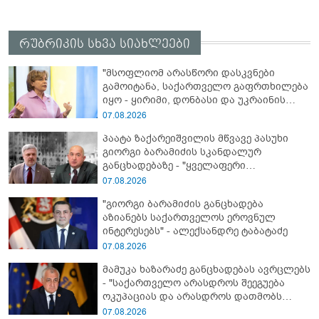
რუბრიკის სხვა სიახლეები
"მსოფლიომ არასწორი დასკვნები
გამოიტანა, საქართველო გაფრთხილება
იყო - ყირიმი, დონბასი და უკრაინის
წინააღმდეგ სრულმასშტაბიანი ომი
07.08.2026
კრემლის იგივე იმპერიალისტურ გეგმას
პაატა ზაქარეიშვილის მწვავე პასუხი
მოყვა" - რასა იუკნევიჩიენე
გიორგი ბარამიძის სკანდალურ
განცხადებაზე - "ყველაფერი
დეტალურად ვიცი... კამანში მოკლული
07.08.2026
ქართველები მე გადმოვასვენე...
"გიორგი ბარამიძის განცხადება
ბარამიძე კი ტყუის"
აზიანებს საქართველოს ეროვნულ
ინტერესებს" - ალექსანდრე ტაბატაძე
07.08.2026
მამუკა ხაზარაძე განცხადებას ავრცლებს
- "საქართველო არასდროს შეეგუება
ოკუპაციას და არასდროს დათმობს
თავისუფლებას!"
07.08.2026