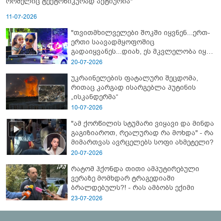
რომელიც ტექტონიკურად აქტიურია"
11-07-2026
"თვითმხილველები შოკში იყვნენ...ერთ-
ერთი საავადმყოფოშიც
გადაიყვანეს...დიახ, ეს მკვლელობა იყო"
- გორში დატრიალებული ტრაგედიის
20-07-2026
ახალი დეტალები
უკრაინელების ფატალური შეცდომა,
რითაც კარგად ისარგებლა პუტინის
„ისკანდერმა“
10-07-2026
"ამ ქორწილის სტუმარი ვიყავი და მინდა
გაგიზიაროთ, რეალურად რა მოხდა" - რა
მიმართვას ავრცელებს სოფი ახმეტელი?
20-07-2026
რატომ ჰქონდა თითი ამპუტირებული
ვერაზე მომხდარ ტრაგედიაში
ბრალდებულს?! - რას ამბობს ექიმი
23-07-2026