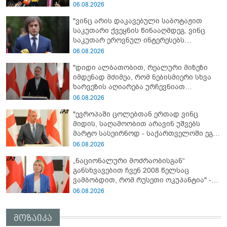
„ჩვენებს ტყვეები არ აჰყავდათ"
06.08.2026
"ვინც არის დაკავებული საბოტაჟით
საკუთარი ქვეყნის წინააღმდეგ, ვინც
საკუთარ ეროვნულ ინტერესებს
უპირისპირდება, ყველამ უნდა იცოდეს,
06.08.2026
რომ მათ მიაკითხავთ სამართალი" -
"დიდი ალბათობით, რეალური მიზეზი
ირაკლი კობახიძე
იმდენად მძიმეა, რომ ნებისმიერი სხვა
ხარვეზის აღიარება ურჩევნიათ
ნამდვილი მიზეზის გამოაშკარავებას" -
06.08.2026
გიორგი შარაშიძე ელექტროენერგიის
"ევროპაში ცოლებთან ერთად ვინც
გათიშვაზე
მიდის, საღამოობით არავინ უშვებს
მარტო სასეირნოდ - საქართველოში ეგ
პრობლემა არ არის!" - ლევან
06.08.2026
მაჭავარიანი
„ნაციონალური მოძრაობისგან“
განსხვავებით ჩვენ 2008 წელსაც
ვამბობდით, რომ რუსეთი ოკუპანტია" -
ნინო წილოსანი
06.08.2026
მოზაიკა