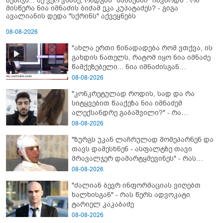
მესიჯს... მე ვერ ვნახე, რადგან "სპამებში" ჩავარდა": რა
მისწერა ნია იმნაძის ბიძამ ეკა კუპატაძეს? - გიგა
ავალიანის დედა "სქრინს" აქვეყნებს
08-08-2026
"ახლა ერთი წინადადება რომ ვთქვა, ის
გახდის ნათელს, რატომ იყო ნია იმნაძე
წამქეზებელი... ნია იმნაძისგან
გამოსული ინფორმაციაა ეს" - რას
08-08-2026
ამბობს ეკა კუპატაძე
"კონკრეტულად როდის, სად და რა
სიტყვებით წააქეზა ნია იმნაძემ
ალექსანდრე გაბაშვილი?" - რა
მიმართვას ავრცელებს ნია იმნაძის
08-08-2026
ბებია?
"ზურგს უკან ლაჩრულად მომეპარნენ და
თავს დამესხნენ - ასფალტზე თავი
მრავალჯერ დამარტყმევინეს" - რას
ჰყვება კურიერი, რომელსაც
08-08-2026
არასრულწლოვანები სასტიკად
"ძალიან ბევრ ინფორმაციას ვიღებთ
გაუსწორდნენ?
ხალხისგან" - რას წერს ადვოკატი
ტარიელ კაკაბაძე
08-08-2026