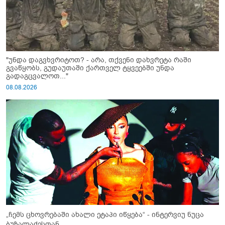
"უნდა დაგვხვრიტოთ? - არა, თქვენი დახვრეტა რაში
გვაწყობს, გუდაუთაში ქართველ ტყვეებში უნდა
გადაგცვალოთ..."
08.08.2026
„ჩემს ცხოვრებაში ახალი ეტაპი იწყება“ - ინტერვიუ ნუცა
ბუზალაძესთან