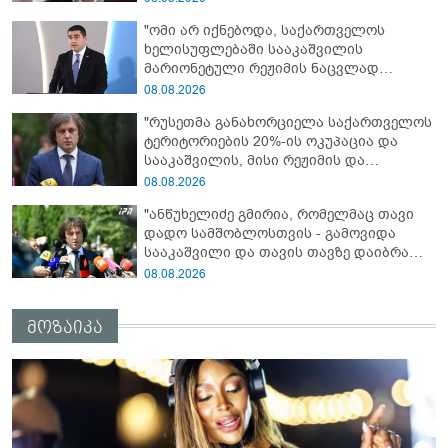
მსახურებისგან - მინიშნებაც კი არ
"ომი არ იქნებოდა, საქართველოს
მსმენია ქართველების მიერ ტყვეების
ხელისუფლებაში სააკაშვილის
დახვრეტაზე"
მარიონეტული რეჟიმის ნაცვლად
„ქართული ოცნების“ მსგავსი
08.08.2026
პატრიოტული ძალა რომ ყოფილიყო, თუ
"რუსეთმა განახორციელა საქართველოს
2008 წლის ომი თუ არ იქნებოდა, დიდი
ტერიტორიების 20%-ის ოკუპაცია და
ალბათობით, არც უკრაინის ომი
სააკაშვილის, მისი რეჟიმის და
იქნებოდა"
„ნაცმოძრაობის“ ღალატი ვერანაირად
08.08.2026
ვერ გადაფარავს ამ დანაშაულს, ეს იყო
"ანწუხელიძე გმირია, რომელმაც თავი
დანაშაული ჩვენი სახელმწიფოს წინაშე"
დადო სამშობლოსთვის - გამოვიდა
სააკაშვილი და თავის თავზე დაიბრალა
ანწუხელიძის გმირობა, სამარცხვინო
08.08.2026
სიტყვები თქვა, თითქოს,
სააკაშვილისთვის შეგინებას თუ რაღაც
მოზაიკა
ამგვარს სთხოვდნენ მას"