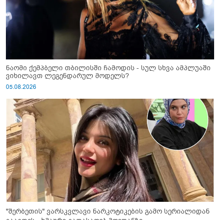
ნაომი ქემპბელი თბილისში ჩამოდის - სულ სხვა ამპლუაში
ვიხილავთ ლეგენდარულ მოდელს?
05.08.2026
"შერბეთის" ვარსკვლავი ნარკოტიკების გამო სერიალიდან