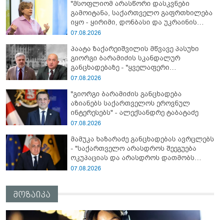
"მსოფლიომ არასწორი დასკვნები
გამოიტანა, საქართველო გაფრთხილება
იყო - ყირიმი, დონბასი და უკრაინის
წინააღმდეგ სრულმასშტაბიანი ომი
07.08.2026
კრემლის იგივე იმპერიალისტურ გეგმას
პაატა ზაქარეიშვილის მწვავე პასუხი
მოყვა" - რასა იუკნევიჩიენე
გიორგი ბარამიძის სკანდალურ
განცხადებაზე - "ყველაფერი
დეტალურად ვიცი... კამანში მოკლული
07.08.2026
ქართველები მე გადმოვასვენე...
"გიორგი ბარამიძის განცხადება
ბარამიძე კი ტყუის"
აზიანებს საქართველოს ეროვნულ
ინტერესებს" - ალექსანდრე ტაბატაძე
07.08.2026
მამუკა ხაზარაძე განცხადებას ავრცლებს
- "საქართველო არასდროს შეეგუება
ოკუპაციას და არასდროს დათმობს
თავისუფლებას!"
07.08.2026
მოზაიკა