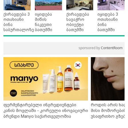
ქირავდება 3
იყიდება
ქირავდება
იყიდება 3
ოთახიანი
მიწის
სავაჭრო
ოთახიანი
ბინა
ნაკვეთი
ობიექტი
ბინა
საბურთალოზე
ბათუმში
ბათუმში
ბათუმში
sponsored by
ContentRoom
ფერმენტირებული ინგრედიენტები
როდის არის ხალ
კანის მოვლაში - კორეული ინოვაციური
მისი მოშორების 
ბრენდი Manyo საქართველოშია
უსაფრთხო გზები