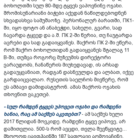
ბოხოლთში სულ 80-მდე ტყვეს ვაპოვნინე ოჯახი.
შრომისუნარიანი ბიჭები აქედან ნაწილდებოდნენ
სხვადასხვა სამუშაოზე. პერსონალურ ბარათში, ПК1-
ში, იყო ფოტო ან ანაბეჭდი, სახელი, გვარი, სად
ჩავარდა ტყვედ და ა.შ. ПК 2-ში წერია, თუ ჩაუტარდა
აცრები და სად გადაიყვანეს. შაქროს ПК 2-ში ეწერა,
რომ შაქრო ბოხოლთიდან გადაიყვანეს შტალაგ 11
B-ში, თუმცა როგორც მუზეუმის დირექტორი
ვარაუდობს, ჩანაწერის მიუხედავად, ის არსად
გადაუყვანიათ, რადგან დასნეულდა და ალბათ, იქვე
გარდაიცვალაო. რუსეთის საელჩოს მივწერე, რომ
ეს ამბავი დამიდასტურონ. ამას შაქროს ოჯახის
თხოვნით ვაკეთებ.
- სულ რამდენ ტყვეს უპოვეთ ოჯახი და რამდენი
ხანია, რაც ამ საქმეს აკეთებთ?
- ამ საქმეს ხელი
2017 წლიდან მოვკიდე. რამდენი ტყვე ვიპოვე, არ
დამითვლია. 500-ს რომ ავცდი, თვლა შევწყვიტე...
მხოლოდ ცაითჰაინში 187 საფლავი აღმოვაჩინე.