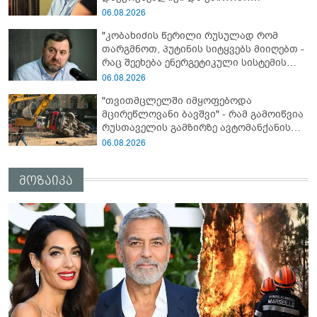
გათავისუფლებისკენ" - რას წერს ეუთო-ს
06.08.2026
წარმომადგენელი მზია ამაღლობელზე?
"კობახიძის წერილი რუსულად რომ
თარგმნოთ, პუტინის სიტყვებს მიიღებთ -
რაც შეეხება ენერგეტიკული სისტემის
პრობლემას, ნამდვილად ვაპირებ
06.08.2026
მოვიმარაგო არა მხოლოდ სანთლები,
"თვითმცლელში იმყოფებოდა
არამედ აღვადგინო ხაზის ტელეფონიც" -
მცირეწლოვანი ბავშვი" - რამ გამოიწვია
გია ჯაფარიძე
რუსთაველის გამზირზე ავტომანქანის
გადაბრუნება: “ჯივიპი” განცხადებას
06.08.2026
ავრცელებს
მოზაიკა