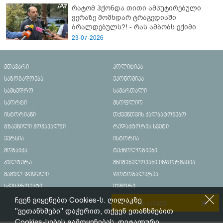
რატომ ჰქონდა თითი ამპუტირებული
ვერაზე მომხდარ ტრაგედიაში
ბრალდებულს?! - რას ამბობს ექიმი
23-07-2026
მთავარი
პოლიტიკა
საზოგადოება
ეკონომიკა
სამხედრო
სამართალი
სპორტი
მსოფლიო
ისტორიანი
თქვენთვის ქალბატონებო
გზავნილი მომავალში
რედაქტორის სვეტი
ვერსია
ისტორია
მოზაიკა
ტექნოლოგიები
კულტურა
მნიშვნელოვანი ინფორმაცია
მამულ-დედული
ფოტოგალერეა
სპეცპროექტი
იუმორი
ჩვენ ვიყენებთ Cookies-ს. ღილაკზე
რეკლამა საიტზე
"ვეთანხმები" დაჭერით, თქვენ ეთანხმებით
Cookies-სების გამოყენებას. დეტალური