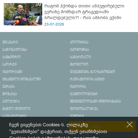
რატომ ჰქონდა თითი ამპუტირებული
ვერაზე მომხდარ ტრაგედიაში
ბრალდებულს?! - რას ამბობს ექიმი
23-07-2026
მთავარი
პოლიტიკა
საზოგადოება
ეკონომიკა
სამხედრო
სამართალი
სპორტი
მსოფლიო
ისტორიანი
თქვენთვის ქალბატონებო
გზავნილი მომავალში
რედაქტორის სვეტი
ვერსია
ისტორია
მოზაიკა
ტექნოლოგიები
კულტურა
მნიშვნელოვანი ინფორმაცია
მამულ-დედული
ფოტოგალერეა
სპეცპროექტი
იუმორი
ჩვენ ვიყენებთ Cookies-ს. ღილაკზე
რეკლამა საიტზე
"ვეთანხმები" დაჭერით, თქვენ ეთანხმებით