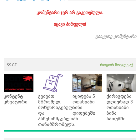
კომენტარი ჯერ არ გაკეთებულა.
იყავი პირველი!
გააკეთე კომენტარი
SS.GE
როგორ მოხვდე აქ
კონტენტ
ვეძებთ
იყიდება 5
ქირავდება
კრეატორი
მშრომელ.
ოთახიანი
დღიურად 3
მოწესრიგებულ
ბინა
ოთახიანი
და
დიდუბეში
ბინა
პასუხისმგებლიან
ბათუმში
თანამშრომელს.