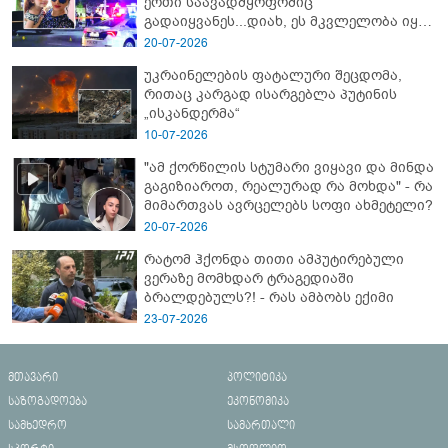
ერთი საავადმყოფოშიც
გადაიყვანეს...დიახ, ეს მკვლელობა იყო"
- გორში დატრიალებული ტრაგედიის
20-07-2026
ახალი დეტალები
უკრაინელების ფატალური შეცდომა,
რითაც კარგად ისარგებლა პუტინის
„ისკანდერმა“
10-07-2026
"ამ ქორწილის სტუმარი ვიყავი და მინდა
გაგიზიაროთ, რეალურად რა მოხდა" - რა
მიმართვას ავრცელებს სოფი ახმეტელი?
20-07-2026
რატომ ჰქონდა თითი ამპუტირებული
ვერაზე მომხდარ ტრაგედიაში
ბრალდებულს?! - რას ამბობს ექიმი
23-07-2026
მთავარი
პოლიტიკა
საზოგადოება
ეკონომიკა
სამხედრო
სამართალი