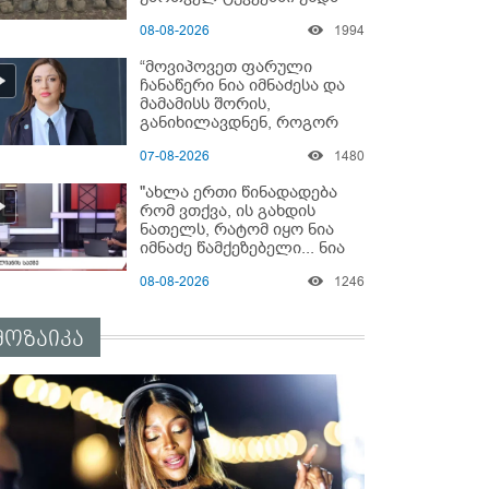
გადაგცვალოთ..."
08-08-2026
1994
“მოვიპოვეთ ფარული
ჩანაწერი ნია იმნაძესა და
მამამისს შორის,
განიხილავდნენ, როგორ
ჩაიდინა გაბაშვილმა
07-08-2026
1480
დანაშაული” - რას ამბობს
გიგა ავალიანის საქმის
"ახლა ერთი წინადადება
პროკურორი?
რომ ვთქვა, ის გახდის
ნათელს, რატომ იყო ნია
იმნაძე წამქეზებელი... ნია
იმნაძისგან გამოსული
08-08-2026
1246
ინფორმაციაა ეს" - რას
ამბობს ეკა კუპატაძე
მოზაიკა