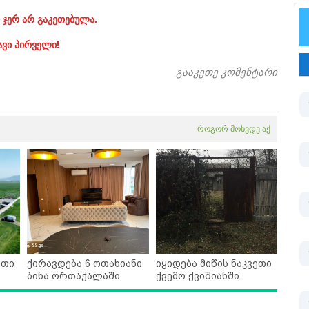
 ჯერ არ გაკეთებულა.
ავი პირველი!
გააკეთე კომენტარი
როგორ მოხვდე აქ
ეთი
ქირავდება 6 ოთახიანი
იყიდება მიწის ნაკვეთი
ბინა ორთაჭალაში
ქვემო ქვიშიანში