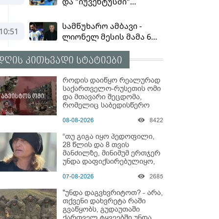
დღის კითხვადი სტატიები
როდის დაიწყო რეალურად
საქართველო-რუსეთის ომი
და მთავარი შეცდომა,
რომელიც საბედისწერო
გამოდგა
08-08-2026
8422
“თუ გიგა იყო პედოფილი,
28 წლის და 8 თვის
მანძილზე, მინიმუმ ერთჯერ
უნდა დაფიქსირებულიყო,
მაშინ როცა 8 წელი
07-08-2026
2685
ამზადებდა მოსწავლეებს! -
იპოვონ ერთი გოგონა,
"უნდა დაგვხვრიტოთ? - არა,
ვისაც გიგა სექსუალურად
თქვენი დახვრეტა რაში
ავიწროებდა” - ეკა კუპატაძე
გვაწყობს, გუდაუთაში
ქართველ ტყვეებში უნდა