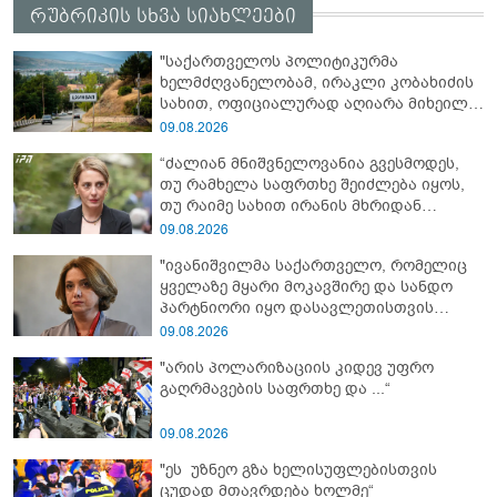
რუბრიკის სხვა სიახლეები
"საქართველოს პოლიტიკურმა
ხელმძღვანელობამ, ირაკლი კობახიძის
სახით, ოფიციალურად აღიარა მიხეილ
სააკაშვილი სამხედრო აგრესიის
09.08.2026
დამნაშავედ - ამიტომ, 2008 წლის
“ძალიან მნიშვნელოვანია გვესმოდეს,
აგვისტოს ომზე პასუხისმგებლობა უნდა
თუ რამხელა საფრთხე შეიძლება იყოს,
დაეკისროს ქვეყანას" - ოკუპირებული
თუ რაიმე სახით ირანის მხრიდან
ცხინვალის ე.წ. საგარეო უწყება
ფინანსური ინსტიტუტები აძლიერებს
09.08.2026
ზუსტად ბიძინა ივანიშვილის
"ივანიშვილმა საქართველო, რომელიც
ანტიეროვნული ხელისუფლების
ყველაზე მყარი მოკავშირე და სანდო
ფინანსურ სტაბილურობას“ - ხატია
პარტნიორი იყო დასავლეთისთვის
დეკანოიძე
რეგიონში, რუსეთის და ირანის
09.08.2026
სისხლიანი რეჟიმების ფულის
"არის პოლარიზაციის კიდევ უფრო
სამრეცხაოდ აქცია"
გაღრმავების საფრთხე და ...“
09.08.2026
"ეს უზნეო გზა ხელისუფლებისთვის
ცუდად მთავრდება ხოლმე“