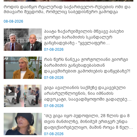
როდის დაიწყო რეალურად საქართველო-რუსეთის ომი და
მთავარი შეცდომა, რომელიც საბედისწერო გამოდგა
08-08-2026
პაატა ზაქარეიშვილის მწვავე პასუხი
გიორგი ბარამიძის სკანდალურ
განცხადებაზე - "ყველაფერი
დეტალურად ვიცი... კამანში მოკლული
07-08-2026
ქართველები მე გადმოვასვენე...
რას წერს ნანუკა ჟორჟოლიანი გიორგი
ბარამიძე კი ტყუის"
ბარამიძის განცხადებასთან
დაკავშირებით გამოძიების დაწყებაზე?!
07-08-2026
გიგა ავალიანის საქმეზე დაკავებული
არასრულწლოვნის, ნია იმნაძის
ადვოკატი, საავადმყოფოში გადაღებულ
კადრებს ავრცელებს
07-08-2026
“თუ გიგა იყო პედოფილი, 28 წლის და 8
თვის მანძილზე, მინიმუმ ერთჯერ უნდა
დაფიქსირებულიყო, მაშინ როცა 8 წელი
ამზადებდა მოსწავლეებს! - იპოვონ ერთი
07-08-2026