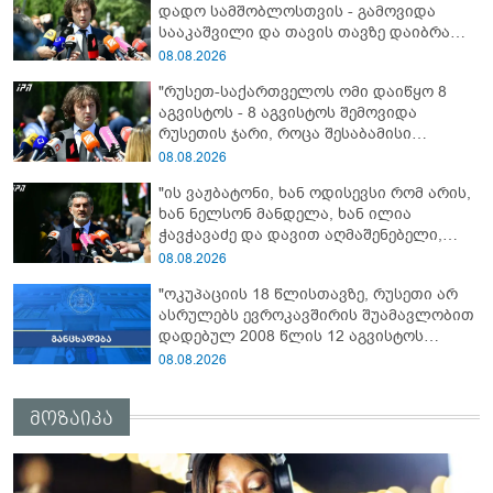
დადო სამშობლოსთვის - გამოვიდა
სააკაშვილი და თავის თავზე დაიბრალა
ანწუხელიძის გმირობა, სამარცხვინო
08.08.2026
სიტყვები თქვა, თითქოს,
"რუსეთ-საქართველოს ომი დაიწყო 8
სააკაშვილისთვის შეგინებას თუ რაღაც
აგვისტოს - 8 აგვისტოს შემოვიდა
ამგვარს სთხოვდნენ მას"
რუსეთის ჯარი, როცა შესაბამისი
განცხადება გააკეთა რუსეთის
08.08.2026
მაშინდელმა პრეზიდენტმა - 7 აგვისტოს
"ის ვაჟბატონი, ხან ოდისევსი რომ არის,
რაც მოხდა, ეს იყო ის, რომ სააკაშვილის
ხან ნელსონ მანდელა, ხან ილია
რეჟიმმა დაბომბა ცხინვალი"
ჭავჭავაძე და დავით აღმაშენებელი,
სინამდვილეში, ერთი საცოდავი,
08.08.2026
მხდალი პიროვნებაა"
"ოკუპაციის 18 წლისთავზე, რუსეთი არ
ასრულებს ევროკავშირის შუამავლობით
დადებულ 2008 წლის 12 აგვისტოს
ცეცხლის შეწყვეტის შეთანხმებას - მეტიც,
08.08.2026
აფართოებს საკუთარ უკანონო
კონტროლს ოკუპირებულ რეგიონებში"
მოზაიკა