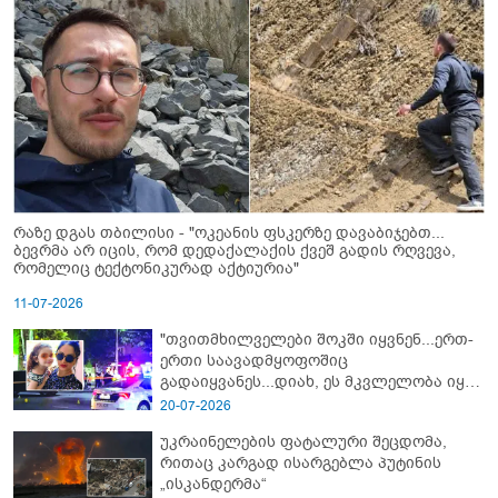
რაზე დგას თბილისი - "ოკეანის ფსკერზე დავაბიჯებთ...
ბევრმა არ იცის, რომ დედაქალაქის ქვეშ გადის რღვევა,
რომელიც ტექტონიკურად აქტიურია"
11-07-2026
"თვითმხილველები შოკში იყვნენ...ერთ-
ერთი საავადმყოფოშიც
გადაიყვანეს...დიახ, ეს მკვლელობა იყო"
- გორში დატრიალებული ტრაგედიის
20-07-2026
ახალი დეტალები
უკრაინელების ფატალური შეცდომა,
რითაც კარგად ისარგებლა პუტინის
„ისკანდერმა“