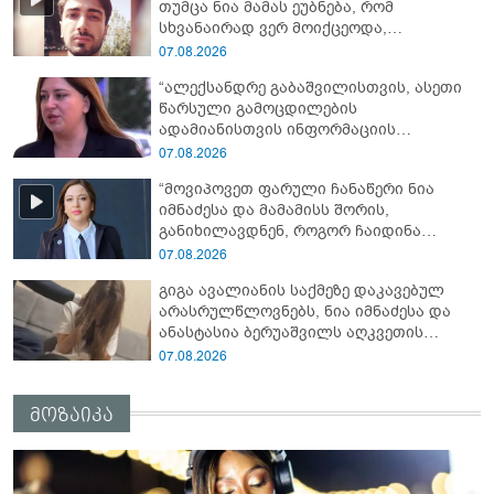
თუმცა ნია მამას ეუბნება, რომ
სხვანაირად ვერ მოიქცეოდა,
თანამედროვე ეპოქაში სხვანაირად
07.08.2026
ხდება, საქციელს ამართლებს" - რა
“ალექსანდრე გაბაშვილისთვის, ასეთი
დეტალებზე საუბრობს გიგა ავალიანის
წარსული გამოცდილების
საქმის პროკურორი?
ადამიანისთვის ინფორმაციის
მიწოდება, რომ მასწავლებელი
07.08.2026
სექსუალურად ავიწროებდა,
“მოვიპოვეთ ფარული ჩანაწერი ნია
ფაქტობრივად, წაქეზება იყო” -
იმნაძესა და მამამისს შორის,
პროკურორი ნია იმნაძეზე
განიხილავდნენ, როგორ ჩაიდინა
გაბაშვილმა დანაშაული” - რას ამბობს
07.08.2026
გიგა ავალიანის საქმის პროკურორი?
გიგა ავალიანის საქმეზე დაკავებულ
არასრულწლოვნებს, ნია იმნაძესა და
ანასტასია ბერუაშვილს აღკვეთის
ღონისძიების სახით პატიმრობა
07.08.2026
შეეფარდათ
მოზაიკა