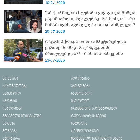
10-07-2026
"ამ ქორწილის სტუმარი ვიყავი და მინდა
გაგიზიაროთ, რეალურად რა მოხდა" - რა
მიმართვას ავრცელებს სოფი ახმეტელი?
20-07-2026
რატომ ჰქონდა თითი ამპუტირებული
ვერაზე მომხდარ ტრაგედიაში
ბრალდებულს?! - რას ამბობს ექიმი
23-07-2026
მთავარი
პოლიტიკა
საზოგადოება
ეკონომიკა
სამხედრო
სამართალი
სპორტი
მსოფლიო
ისტორიანი
თქვენთვის ქალბატონებო
გზავნილი მომავალში
რედაქტორის სვეტი
ვერსია
ისტორია
მოზაიკა
ტექნოლოგიები
კულტურა
მნიშვნელოვანი ინფორმაცია