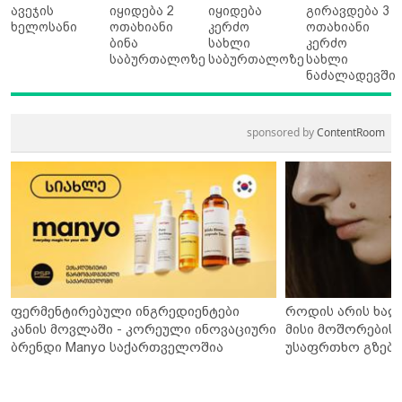
ავეჯის
იყიდება 2
იყიდება
გირავდება 3
ხელოსანი
ოთახიანი
კერძო
ოთახიანი
ბინა
სახლი
კერძო
საბურთალოზე
საბურთალოზე
სახლი
ნაძალადევში
sponsored by
ContentRoom
ფერმენტირებული ინგრედიენტები
როდის არის ხალ
კანის მოვლაში - კორეული ინოვაციური
მისი მოშორების 
ბრენდი Manyo საქართველოშია
უსაფრთხო გზები