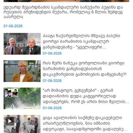
ედუარდ შევარდნაძის სკანდალური საჩუქარი პუტინს და
რუსეთის პრეზიდენტის მუქარა, რომელიც 6 წლის შემდეგ
აასრულა
07-08-2026
პაატა ზაქარეიშვილის მწვავე პასუხი
გიორგი ბარამიძის სკანდალურ
განცხადებაზე - "ყველაფერი
დეტალურად ვიცი... კამანში მოკლული
07-08-2026
ქართველები მე გადმოვასვენე...
რას წერს ნანუკა ჟორჟოლიანი გიორგი
ბარამიძე კი ტყუის"
ბარამიძის განცხადებასთან
დაკავშირებით გამოძიების დაწყებაზე?!
07-08-2026
"არ მიმატოვო, გეხვეწები" - გუ­რა­მ
დადიანიძის დედა კა­ტე­გო­რი­უ­ლად
ადას­ტუ­რებს, რომ ეს არის მისი შვი­ლის
ხმა
07-08-2026
გიგა ავალიანის საქმეზე დაკავებული
არასრულწლოვნის, ნია იმნაძის
ადვოკატი, საავადმყოფოში გადაღებულ