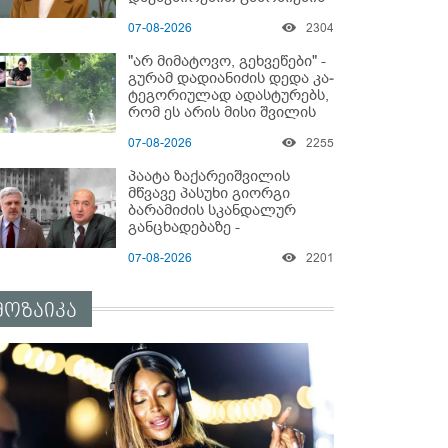
დაწყებაზე?!
07-08-2026
2304
"არ მიმატოვო, გეხვეწები" -
გუ­რა­მ დადიანიძის დედა კა­
ტე­გო­რი­უ­ლად ადას­ტუ­რებს,
რომ ეს არის მისი შვი­ლის
ხმა
07-08-2026
2255
პაატა ზაქარეიშვილის
მწვავე პასუხი გიორგი
ბარამიძის სკანდალურ
განცხადებაზე -
"ყველაფერი დეტალურად
07-08-2026
2201
ვიცი... კამანში მოკლული
ქართველები მე
გადმოვასვენე... ბარამიძე
მოზაიკა
კი ტყუის"