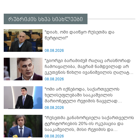
რუბრიკის სხვა სიახლეები
"დიახ, ომი დაიწყო რუსეთმა და
წერტილი!"
08.08.2026
"გიორგი ბარამიძემ რაღაც არასწორად
ჩამოაყალიბა, მაგრამ ნამდვილად არ
ეკუთვნის წიხლი ივანიშვილის ღალატზე
დაფუძნებული დიქტატურის
08.08.2026
მსახურებისგან - მინიშნებაც კი არ
"ომი არ იქნებოდა, საქართველოს
მსმენია ქართველების მიერ ტყვეების
ხელისუფლებაში სააკაშვილის
დახვრეტაზე"
მარიონეტული რეჟიმის ნაცვლად
„ქართული ოცნების“ მსგავსი
08.08.2026
პატრიოტული ძალა რომ ყოფილიყო, თუ
"რუსეთმა განახორციელა საქართველოს
2008 წლის ომი თუ არ იქნებოდა, დიდი
ტერიტორიების 20%-ის ოკუპაცია და
ალბათობით, არც უკრაინის ომი
სააკაშვილის, მისი რეჟიმის და
იქნებოდა"
„ნაცმოძრაობის“ ღალატი ვერანაირად
08.08.2026