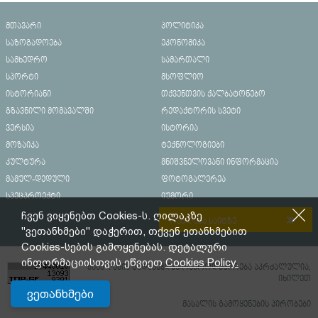
მთავარი
პოლიტიკა
საზოგადოება
ეკონომიკა
სამხედრო
სამართალი
სპორტი
მსოფლიო
ისტორიანი
თქვენთვის ქალბატონებო
გზავნილი მომავალში
რედაქტორის სვეტი
ვერსია
ისტორია
მოზაიკა
ტექნოლოგიები
კულტურა
მნიშვნელოვანი ინფორმაცია
მამულ-დედული
ფოტოგალერეა
სპეცპროექტი
იუმორი
ჩვენ ვიყენებთ Cookies-ს. ღილაკზე
რეკლამა საიტზე
"ვეთანხმები" დაჭერით, თქვენ ეთანხმებით
Cookies-სების გამოყენებას. დეტალური
ინფორმაციისთვის ეწვიეთ
Cookies Policy.
მასალების გადაბეჭდვა/რეპროდუცირება აკრძალულია,
იხილეთ
ვეთანხმები
მასალის გამოყენების პირობები