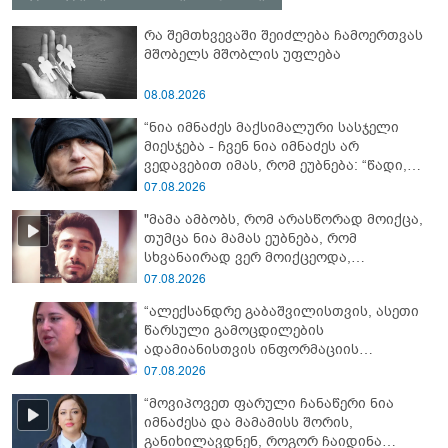
რა შემთხვევაში შეიძლება ჩამოერთვას
მშობელს მშობლის უფლება
08.08.2026
“ნია იმნაძეს მაქსიმალური სასჯელი
მიესჯება - ჩვენ ნია იმნაძეს არ
ვედავებით იმას, რომ ეუბნება: “წადი,
მოკალი“, ეს დაკვეთაა, ჩვენ ვამბობთ,
07.08.2026
წაქეზებას, მანიპულირებას” - გიგა
"მამა ამბობს, რომ არასწორად მოიქცა,
ავალიანის დედა
თუმცა ნია მამას ეუბნება, რომ
სხვანაირად ვერ მოიქცეოდა,
თანამედროვე ეპოქაში სხვანაირად
07.08.2026
ხდება, საქციელს ამართლებს" - რა
“ალექსანდრე გაბაშვილისთვის, ასეთი
დეტალებზე საუბრობს გიგა ავალიანის
წარსული გამოცდილების
საქმის პროკურორი?
ადამიანისთვის ინფორმაციის
მიწოდება, რომ მასწავლებელი
07.08.2026
სექსუალურად ავიწროებდა,
“მოვიპოვეთ ფარული ჩანაწერი ნია
ფაქტობრივად, წაქეზება იყო” -
იმნაძესა და მამამისს შორის,
პროკურორი ნია იმნაძეზე
განიხილავდნენ, როგორ ჩაიდინა