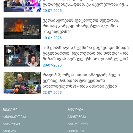
გადაიყვანეს...დიახ, ეს მკვლელობა იყო"
- გორში დატრიალებული ტრაგედიის
20-07-2026
ახალი დეტალები
უკრაინელების ფატალური შეცდომა,
რითაც კარგად ისარგებლა პუტინის
„ისკანდერმა“
10-07-2026
"ამ ქორწილის სტუმარი ვიყავი და მინდა
გაგიზიაროთ, რეალურად რა მოხდა" - რა
მიმართვას ავრცელებს სოფი ახმეტელი?
20-07-2026
რატომ ჰქონდა თითი ამპუტირებული
ვერაზე მომხდარ ტრაგედიაში
ბრალდებულს?! - რას ამბობს ექიმი
23-07-2026
მთავარი
პოლიტიკა
საზოგადოება
ეკონომიკა
სამხედრო
სამართალი
სპორტი
მსოფლიო