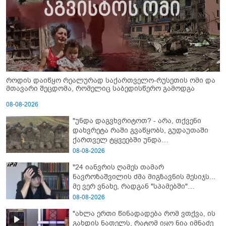
როდის დაიწყო რეალურად საქართველო-რუსეთის ომი და
მთავარი შეცდომა, რომელიც საბედისწერო გამოდგა
08-08-2026
"უნდა დაგვხვრიტოთ? - არა, თქვენი
დახვრეტა რაში გვაწყობს, გუდაუთაში
ქართველ ტყვეებში უნდა
გადაგცვალოთ..."
08-08-2026
"24 იანვრის ღამეს თამარ
ნავროზაშვილის ძმა მიგზავნის მესიჯს...
მე ვერ ვნახე, რადგან "სპამებში"
ჩავარდა": რა მისწერა ნია იმნაძის ბიძამ
08-08-2026
ეკა კუპატაძეს? - გიგა ავალიანის დედა
"ახლა ერთი წინადადება რომ ვთქვა, ის
"სქრინს" აქვეყნებს
გახდის ნათელს, რატომ იყო ნია იმნაძე