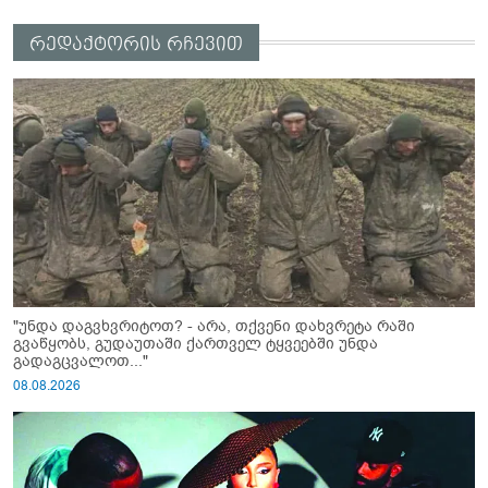
რედაქტორის რჩევით
"უნდა დაგვხვრიტოთ? - არა, თქვენი დახვრეტა რაში
გვაწყობს, გუდაუთაში ქართველ ტყვეებში უნდა
გადაგცვალოთ..."
08.08.2026