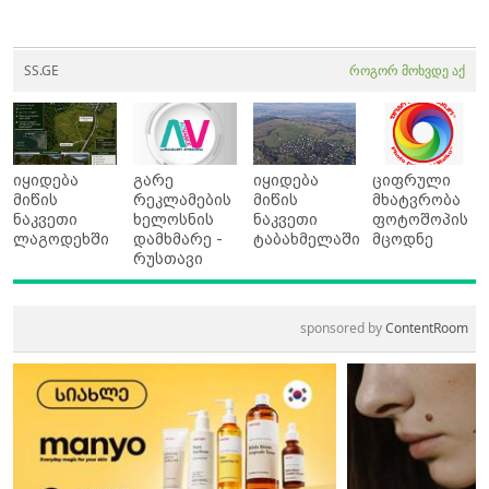
SS.GE
როგორ მოხვდე აქ
იყიდება
გარე
იყიდება
ციფრული
მიწის
რეკლამების
მიწის
მხატვრობა
ნაკვეთი
ხელოსნის
ნაკვეთი
ფოტოშოპის
ლაგოდეხში
დამხმარე -
ტაბახმელაში
მცოდნე
რუსთავი
sponsored by
ContentRoom