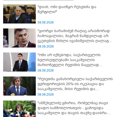
"დიახ, ომი დაიწყო რუსეთმა და
წერტილი!"
08.08.2026
"გიორგი ბარამიძემ რაღაც არასწორად
ჩამოაყალიბა, მაგრამ ნამდვილად არ
ეკუთვნის წიხლი ივანიშვილის ღალატზე
დაფუძნებული დიქტატურის
08.08.2026
მსახურებისგან - მინიშნებაც კი არ
"ომი არ იქნებოდა, საქართველოს
მსმენია ქართველების მიერ ტყვეების
ხელისუფლებაში სააკაშვილის
დახვრეტაზე"
მარიონეტული რეჟიმის ნაცვლად
„ქართული ოცნების“ მსგავსი
08.08.2026
პატრიოტული ძალა რომ ყოფილიყო, თუ
"რუსეთმა განახორციელა საქართველოს
2008 წლის ომი თუ არ იქნებოდა, დიდი
ტერიტორიების 20%-ის ოკუპაცია და
ალბათობით, არც უკრაინის ომი
სააკაშვილის, მისი რეჟიმის და
იქნებოდა"
„ნაცმოძრაობის“ ღალატი ვერანაირად
08.08.2026
ვერ გადაფარავს ამ დანაშაულს, ეს იყო
"ანწუხელიძე გმირია, რომელმაც თავი
დანაშაული ჩვენი სახელმწიფოს წინაშე"
დადო სამშობლოსთვის - გამოვიდა
სააკაშვილი და თავის თავზე დაიბრალა