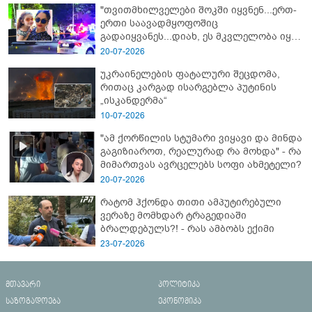
"თვითმხილველები შოკში იყვნენ...ერთ-
ერთი საავადმყოფოშიც
გადაიყვანეს...დიახ, ეს მკვლელობა იყო"
- გორში დატრიალებული ტრაგედიის
20-07-2026
ახალი დეტალები
უკრაინელების ფატალური შეცდომა,
რითაც კარგად ისარგებლა პუტინის
„ისკანდერმა“
10-07-2026
"ამ ქორწილის სტუმარი ვიყავი და მინდა
გაგიზიაროთ, რეალურად რა მოხდა" - რა
მიმართვას ავრცელებს სოფი ახმეტელი?
20-07-2026
რატომ ჰქონდა თითი ამპუტირებული
ვერაზე მომხდარ ტრაგედიაში
ბრალდებულს?! - რას ამბობს ექიმი
23-07-2026
მთავარი
პოლიტიკა
საზოგადოება
ეკონომიკა