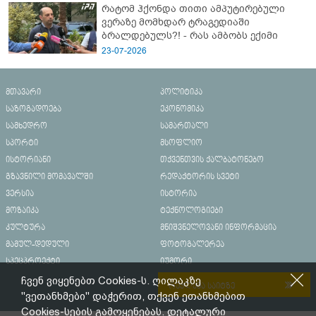
რატომ ჰქონდა თითი ამპუტირებული
ვერაზე მომხდარ ტრაგედიაში
ბრალდებულს?! - რას ამბობს ექიმი
23-07-2026
მთავარი
პოლიტიკა
საზოგადოება
ეკონომიკა
სამხედრო
სამართალი
სპორტი
მსოფლიო
ისტორიანი
თქვენთვის ქალბატონებო
გზავნილი მომავალში
რედაქტორის სვეტი
ვერსია
ისტორია
მოზაიკა
ტექნოლოგიები
კულტურა
მნიშვნელოვანი ინფორმაცია
მამულ-დედული
ფოტოგალერეა
სპეცპროექტი
იუმორი
ჩვენ ვიყენებთ Cookies-ს. ღილაკზე
რეკლამა საიტზე
"ვეთანხმები" დაჭერით, თქვენ ეთანხმებით
Cookies-სების გამოყენებას. დეტალური