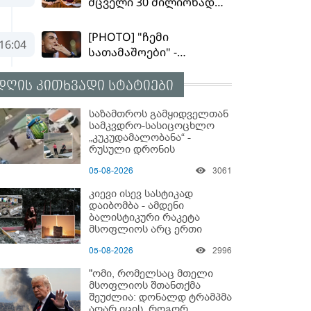
დღის კითხვადი სტატიები
საზამთროს გამყიდველთან
სამკვდრო-სასიცოცხლო
„კუკუდამალობანა“ -
რუსული დრონის
„საბრძოლო-კომიკური“
05-08-2026
3061
ვიდეო
კიევი ისევ სასტიკად
დაიბომბა - ამდენი
ბალისტიკური რაკეტა
მსოფლიოს არც ერთი
ქალაქისკენ არ გაუშვიათ:
05-08-2026
2996
პუტინის ახალი
ანტირეკორდი
"ომი, რომელსაც მთელი
მსოფლიოს შთანთქმა
შეუძლია: დონალდ ტრამპმა
აღარ იცის, როგორ