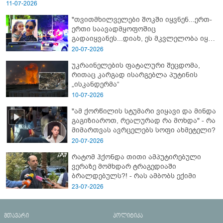
11-07-2026
"თვითმხილველები შოკში იყვნენ...ერთ-
ერთი საავადმყოფოშიც
გადაიყვანეს...დიახ, ეს მკვლელობა იყო"
- გორში დატრიალებული ტრაგედიის
20-07-2026
ახალი დეტალები
უკრაინელების ფატალური შეცდომა,
რითაც კარგად ისარგებლა პუტინის
„ისკანდერმა“
10-07-2026
"ამ ქორწილის სტუმარი ვიყავი და მინდა
გაგიზიაროთ, რეალურად რა მოხდა" - რა
მიმართვას ავრცელებს სოფი ახმეტელი?
20-07-2026
რატომ ჰქონდა თითი ამპუტირებული
ვერაზე მომხდარ ტრაგედიაში
ბრალდებულს?! - რას ამბობს ექიმი
23-07-2026
მთავარი
პოლიტიკა