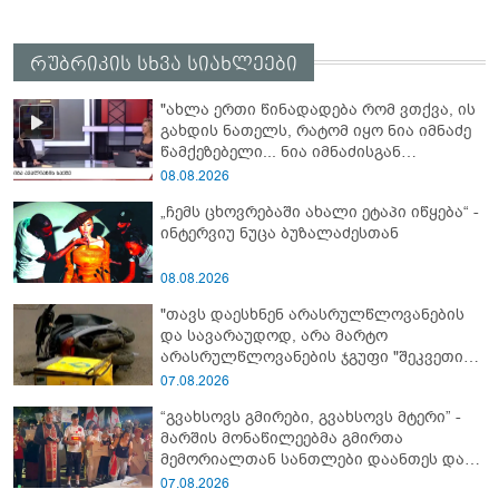
რუბრიკის სხვა სიახლეები
"ახლა ერთი წინადადება რომ ვთქვა, ის
გახდის ნათელს, რატომ იყო ნია იმნაძე
წამქეზებელი... ნია იმნაძისგან
გამოსული ინფორმაციაა ეს" - რას
08.08.2026
ამბობს ეკა კუპატაძე
„ჩემს ცხოვრებაში ახალი ეტაპი იწყება“ -
ინტერვიუ ნუცა ბუზალაძესთან
08.08.2026
"თავს დაესხნენ არასრულწლოვანების
და სავარაუდოდ, არა მარტო
არასრულწლოვანების ჯგუფი "შეკვეთის
მიტანისას, "გლოვოს" კურიერია
07.08.2026
უპატიოსნესი ობოლი ბიჭი" - რას წერს
“გვახსოვს გმირები, გვახსოვს მტერი” -
ადვოკატი?
მარშის მონაწილეებმა გმირთა
მემორიალთან სანთლები დაანთეს და
გმირების ხსოვნას პატივი მიაგეს
07.08.2026