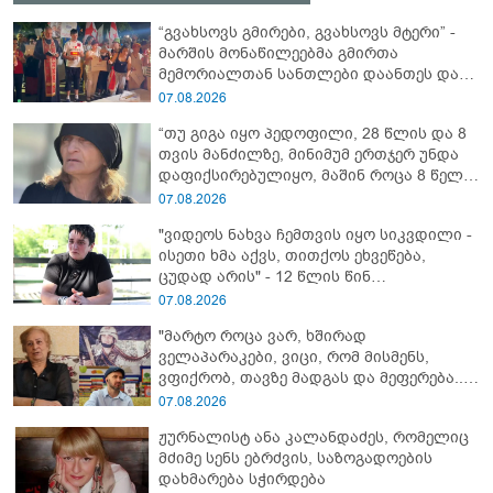
“გვახსოვს გმირები, გვახსოვს მტერი” -
მარშის მონაწილეებმა გმირთა
მემორიალთან სანთლები დაანთეს და
გმირების ხსოვნას პატივი მიაგეს
07.08.2026
“თუ გიგა იყო პედოფილი, 28 წლის და 8
თვის მანძილზე, მინიმუმ ერთჯერ უნდა
დაფიქსირებულიყო, მაშინ როცა 8 წელი
ამზადებდა მოსწავლეებს! - იპოვონ ერთი
07.08.2026
გოგონა, ვისაც გიგა სექსუალურად
"ვიდეოს ნახვა ჩემთვის იყო სიკვდილი -
ავიწროებდა” - ეკა კუპატაძე
ისეთი ხმა აქვს, თითქოს ეხვეწება,
ცუდად არის" - 12 წლის წინ
გაუჩინარებული ბიჭის დედა
07.08.2026
გავრცელებულ ვიდეოზე პირველ
"მარტო როცა ვარ, ხშირად
კომენტარს აკეთებს
ველაპარაკები, ვიცი, რომ მისმენს,
ვფიქრობ, თავზე მადგას და მეფერება...“
- გიორგი კეკელიძე გმირი ანწუხელიძის
07.08.2026
გამზრდელი მამიდის ემოციურ
ჟურნალისტ ანა კალანდაძეს, რომელიც
მონათხრობს აქვეყნებს
მძიმე სენს ებრძვის, საზოგადოების
დახმარება სჭირდება