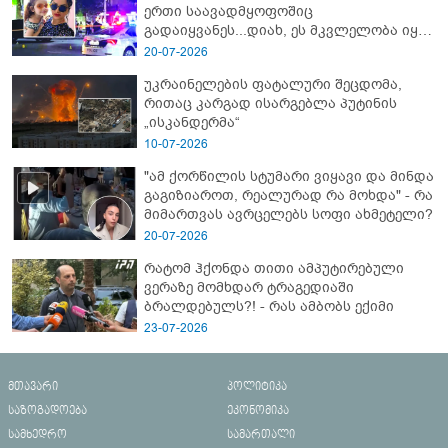
ერთი საავადმყოფოშიც
გადაიყვანეს...დიახ, ეს მკვლელობა იყო"
- გორში დატრიალებული ტრაგედიის
20-07-2026
ახალი დეტალები
უკრაინელების ფატალური შეცდომა,
რითაც კარგად ისარგებლა პუტინის
„ისკანდერმა“
10-07-2026
"ამ ქორწილის სტუმარი ვიყავი და მინდა
გაგიზიაროთ, რეალურად რა მოხდა" - რა
მიმართვას ავრცელებს სოფი ახმეტელი?
20-07-2026
რატომ ჰქონდა თითი ამპუტირებული
ვერაზე მომხდარ ტრაგედიაში
ბრალდებულს?! - რას ამბობს ექიმი
23-07-2026
მთავარი
პოლიტიკა
საზოგადოება
ეკონომიკა
სამხედრო
სამართალი