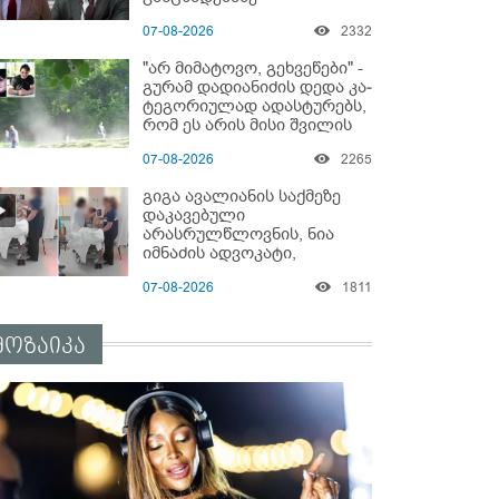
"ყველაფერი დეტალურად
07-08-2026
2332
ვიცი... კამანში მოკლული
ქართველები მე
"არ მიმატოვო, გეხვეწები" -
გადმოვასვენე... ბარამიძე
გუ­რა­მ დადიანიძის დედა კა­
კი ტყუის"
ტე­გო­რი­უ­ლად ადას­ტუ­რებს,
რომ ეს არის მისი შვი­ლის
ხმა
07-08-2026
2265
გიგა ავალიანის საქმეზე
დაკავებული
არასრულწლოვნის, ნია
იმნაძის ადვოკატი,
საავადმყოფოში
07-08-2026
1811
გადაღებულ კადრებს
ავრცელებს
მოზაიკა