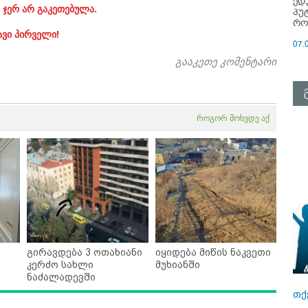
ედ
 ჯერ არ გაკეთებულა.
პუ
რო
ავი პირველი!
07.
გააკეთე კომენტარი
როგორ მოხვდე აქ
გირავდება 3 ოთახიანი
იყიდება მიწის ნაკვეთი
კერძო სახლი
მუხიანში
ნაძალადევში
თქ