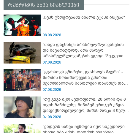
რუბრიკის სხვა სიახლეები
„ჩემს ცხოვრებაში ახალი ეტაპი იწყება“
08.08.2026
"თავს დაესხნენ არასრულწლოვანების
და სავარაუდოდ, არა მარტო
არასრულწლოვანების ჯგუფი "შეკვეთის
მიტანისას, "გლოვოს" კურიერია
07.08.2026
უპატიოსნესი ობოლი ბიჭი" - რას წერს
“გვახსოვს გმირები, გვახსოვს მტერი” -
ადვოკატი?
მარშის მონაწილეებმა გმირთა
მემორიალთან სანთლები დაანთეს და
გმირების ხსოვნას პატივი მიაგეს
07.08.2026
“თუ გიგა იყო პედოფილი, 28 წლის და 8
თვის მანძილზე, მინიმუმ ერთჯერ უნდა
დაფიქსირებულიყო, მაშინ როცა 8 წელი
ამზადებდა მოსწავლეებს! - იპოვონ ერთი
07.08.2026
გოგონა, ვისაც გიგა სექსუალურად
"ვიდეოს ნახვა ჩემთვის იყო სიკვდილი -
ავიწროებდა” - ეკა კუპატაძე
ისეთი ხმა აქვს, თითქოს ეხვეწება,