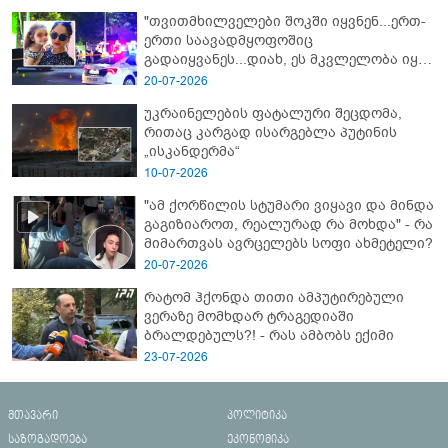
"თვითმხილველები შოკში იყვნენ...ერთ-
ერთი საავადმყოფოშიც
გადაიყვანეს...დიახ, ეს მკვლელობა იყო"
- გორში დატრიალებული ტრაგედიის
20-07-2026
ახალი დეტალები
უკრაინელების ფატალური შეცდომა,
რითაც კარგად ისარგებლა პუტინის
„ისკანდერმა“
10-07-2026
"ამ ქორწილის სტუმარი ვიყავი და მინდა
გაგიზიაროთ, რეალურად რა მოხდა" - რა
მიმართვას ავრცელებს სოფი ახმეტელი?
20-07-2026
რატომ ჰქონდა თითი ამპუტირებული
ვერაზე მომხდარ ტრაგედიაში
ბრალდებულს?! - რას ამბობს ექიმი
23-07-2026
მთავარი
პოლიტიკა
საზოგადოება
ეკონომიკა