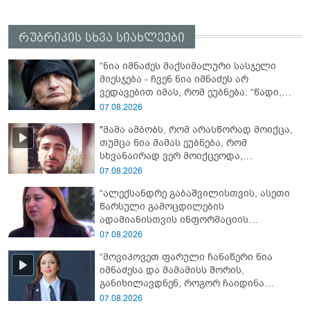
რუბრიკის სხვა სიახლეები
“ნია იმნაძეს მაქსიმალური სასჯელი
მიესჯება - ჩვენ ნია იმნაძეს არ
ვედავებით იმას, რომ ეუბნება: “წადი,
მოკალი“, ეს დაკვეთაა, ჩვენ ვამბობთ,
07.08.2026
წაქეზებას, მანიპულირებას” - გიგა
"მამა ამბობს, რომ არასწორად მოიქცა,
ავალიანის დედა
თუმცა ნია მამას ეუბნება, რომ
სხვანაირად ვერ მოიქცეოდა,
თანამედროვე ეპოქაში სხვანაირად
07.08.2026
ხდება, საქციელს ამართლებს" - რა
“ალექსანდრე გაბაშვილისთვის, ასეთი
დეტალებზე საუბრობს გიგა ავალიანის
წარსული გამოცდილების
საქმის პროკურორი?
ადამიანისთვის ინფორმაციის
მიწოდება, რომ მასწავლებელი
07.08.2026
სექსუალურად ავიწროებდა,
“მოვიპოვეთ ფარული ჩანაწერი ნია
ფაქტობრივად, წაქეზება იყო” -
იმნაძესა და მამამისს შორის,
პროკურორი ნია იმნაძეზე
განიხილავდნენ, როგორ ჩაიდინა
გაბაშვილმა დანაშაული” - რას ამბობს
07.08.2026
გიგა ავალიანის საქმის პროკურორი?