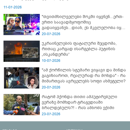
11-07-2026
"თვითმხილველები შოკში იყვნენ...ერთ-
ერთი საავადმყოფოშიც
გადაიყვანეს...დიახ, ეს მკვლელობა იყო"
- გორში დატრიალებული ტრაგედიის
20-07-2026
ახალი დეტალები
უკრაინელების ფატალური შეცდომა,
რითაც კარგად ისარგებლა პუტინის
„ისკანდერმა“
10-07-2026
"ამ ქორწილის სტუმარი ვიყავი და მინდა
გაგიზიაროთ, რეალურად რა მოხდა" - რა
მიმართვას ავრცელებს სოფი ახმეტელი?
20-07-2026
რატომ ჰქონდა თითი ამპუტირებული
ვერაზე მომხდარ ტრაგედიაში
ბრალდებულს?! - რას ამბობს ექიმი
23-07-2026