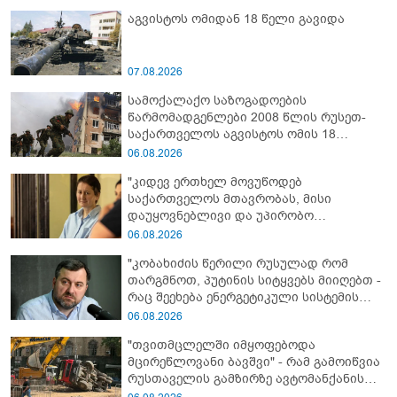
აგვისტოს ომიდან 18 წელი გავიდა
07.08.2026
სამოქალაქო საზოგადოების
წარმომადგენლები 2008 წლის რუსეთ-
საქართველოს აგვისტოს ომის 18
წლისთავთან დაკავშირებით ერთობლივ
06.08.2026
განცხადებას ავრცელებენ
"კიდევ ერთხელ მოვუწოდებ
საქართველოს მთავრობას, მისი
დაუყოვნებლივი და უპირობო
გათავისუფლებისკენ" - რას წერს ეუთო-ს
06.08.2026
წარმომადგენელი მზია ამაღლობელზე?
"კობახიძის წერილი რუსულად რომ
თარგმნოთ, პუტინის სიტყვებს მიიღებთ -
რაც შეეხება ენერგეტიკული სისტემის
პრობლემას, ნამდვილად ვაპირებ
06.08.2026
მოვიმარაგო არა მხოლოდ სანთლები,
"თვითმცლელში იმყოფებოდა
არამედ აღვადგინო ხაზის ტელეფონიც" -
მცირეწლოვანი ბავშვი" - რამ გამოიწვია
გია ჯაფარიძე
რუსთაველის გამზირზე ავტომანქანის
გადაბრუნება: “ჯივიპი” განცხადებას