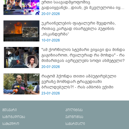
ერთი საავადმყოფოშიც
გადაიყვანეს...დიახ, ეს მკვლელობა იყო"
- გორში დატრიალებული ტრაგედიის
20-07-2026
ახალი დეტალები
უკრაინელების ფატალური შეცდომა,
რითაც კარგად ისარგებლა პუტინის
„ისკანდერმა“
10-07-2026
"ამ ქორწილის სტუმარი ვიყავი და მინდა
გაგიზიაროთ, რეალურად რა მოხდა" - რა
მიმართვას ავრცელებს სოფი ახმეტელი?
20-07-2026
რატომ ჰქონდა თითი ამპუტირებული
ვერაზე მომხდარ ტრაგედიაში
ბრალდებულს?! - რას ამბობს ექიმი
23-07-2026
მთავარი
პოლიტიკა
საზოგადოება
ეკონომიკა
სამხედრო
სამართალი