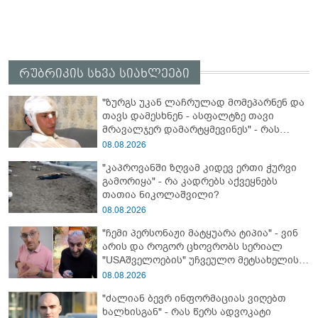
რუბრიკის სხვა სიახლეები
"ზურგს უკან ლაჩრულად მომეპარნენ და
თავს დამესხნენ - ასფალტზე თავი
მრავალჯერ დამარტყმევინეს" - რას
ჰყვება კურიერი, რომელსაც
08.08.2026
არასრულწლოვანები სასტიკად
"კაპროვანში ზღვამ კიდევ ერთი ჭურვი
გაუსწორდნენ?
გამორიყა" - რა კადრებს აქვეყნებს
თათია ნიკოლაშვილი?
08.08.2026
"ჩემი პერსონაჟი მატყუარა ტიპია" - ვინ
არის და როგორ ცხოვრობს სერიალ
"USAშველოების" უჩვეულო მეტსახელის
მქონე პოპულარული გმირი რეალურ
08.08.2026
ცხოვრებაში
"ძალიან ბევრ ინფორმაციას ვიღებთ
ხალხისგან" - რას წერს ადვოკატი