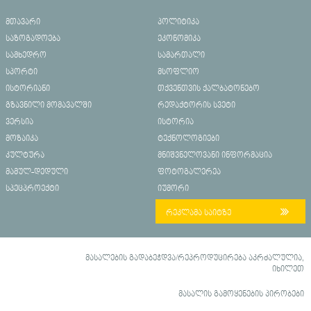
მთავარი
პოლიტიკა
საზოგადოება
ეკონომიკა
სამხედრო
სამართალი
სპორტი
მსოფლიო
ისტორიანი
თქვენთვის ქალბატონებო
გზავნილი მომავალში
რედაქტორის სვეტი
ვერსია
ისტორია
მოზაიკა
ტექნოლოგიები
კულტურა
მნიშვნელოვანი ინფორმაცია
მამულ-დედული
ფოტოგალერეა
სპეცპროექტი
იუმორი
რეკლამა საიტზე
მასალების გადაბეჭდვა/რეპროდუცირება აკრძალულია,
იხილეთ
მასალის გამოყენების პირობები