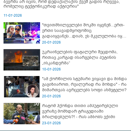
ბევრმა არ იცის, რომ დედაქალაქის ქვეშ გადის რღვევა,
რომელიც ტექტონიკურად აქტიურია"
11-07-2026
"თვითმხილველები შოკში იყვნენ...ერთ-
ერთი საავადმყოფოშიც
გადაიყვანეს...დიახ, ეს მკვლელობა იყო"
- გორში დატრიალებული ტრაგედიის
20-07-2026
ახალი დეტალები
უკრაინელების ფატალური შეცდომა,
რითაც კარგად ისარგებლა პუტინის
„ისკანდერმა“
10-07-2026
"ამ ქორწილის სტუმარი ვიყავი და მინდა
გაგიზიაროთ, რეალურად რა მოხდა" - რა
მიმართვას ავრცელებს სოფი ახმეტელი?
20-07-2026
რატომ ჰქონდა თითი ამპუტირებული
ვერაზე მომხდარ ტრაგედიაში
ბრალდებულს?! - რას ამბობს ექიმი
23-07-2026