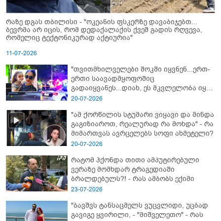
რაზე დგას თბილისი - "ოკეანის ფსკერზე დავაბიჯებთ...
ბევრმა არ იცის, რომ დედაქალაქის ქვეშ გადის რღვევა,
რომელიც ტექტონიკურად აქტიურია"
11-07-2026
"თვითმხილველები შოკში იყვნენ...ერთ-
ერთი საავადმყოფოშიც
გადაიყვანეს...დიახ, ეს მკვლელობა იყო"
- გორში დატრიალებული ტრაგედიის
20-07-2026
ახალი დეტალები
"ამ ქორწილის სტუმარი ვიყავი და მინდა
გაგიზიაროთ, რეალურად რა მოხდა" - რა
მიმართვას ავრცელებს სოფი ახმეტელი?
20-07-2026
რატომ ჰქონდა თითი ამპუტირებული
ვერაზე მომხდარ ტრაგედიაში
ბრალდებულს?! - რას ამბობს ექიმი
23-07-2026
"ბავშვს ტანსაცმელს ვუცვლიდი, უცბად
გავიგე ყვირილი, - "მიშველეთო" - რას