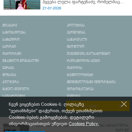
ჰყვება ლელა ფარტენაძე, რომელმაც
ბათუმში 16 წლის ბიჭი ზღვაში
27-07-2026
დახრჩობას გადაარჩინა
მთავარი
პოლიტიკა
საზოგადოება
ეკონომიკა
სამხედრო
სამართალი
სპორტი
მსოფლიო
ისტორიანი
თქვენთვის ქალბატონებო
გზავნილი მომავალში
რედაქტორის სვეტი
ვერსია
ისტორია
მოზაიკა
ტექნოლოგიები
კულტურა
მნიშვნელოვანი ინფორმაცია
მამულ-დედული
ფოტოგალერეა
სპეცპროექტი
იუმორი
ჩვენ ვიყენებთ Cookies-ს. ღილაკზე
რეკლამა საიტზე
"ვეთანხმები" დაჭერით, თქვენ ეთანხმებით
Cookies-სების გამოყენებას. დეტალური
ინფორმაციისთვის ეწვიეთ
Cookies Policy.
მასალების გადაბეჭდვა/რეპროდუცირება აკრძალულია,
იხილეთ