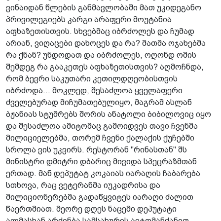
ვინაიდან წლების განმავლობაში მათ უკიდეგანო
პრივილეგიებს კარგი არაფერი მოუტანია
აფხაზეთისთვის. სხვებმაც იბრძოლეს და ჩუმად
არიან, ვიღაცები დახოცეს და რა? მათმა ოჯახებმა
რა ქნან? უნდოდათ და იბრძოლეს, ოღონდ ომის
შემდეგ რა გააკეთეს აფხაზეთისთვის? აღმოჩნდა,
რომ ბევრი საკუთარი კეთილდღეობისთვის
იბრძოდა... მოკლედ, შესაძლოა ყველაფერი
ძველებურად მიჩუმათებულიყო, მაგრამ ასლან
ბჟანიას სტუმრებს შორის ანატოლი ბიბილოვიც იყო
და შესაძლოა ამიტომაც გამოიდვეს თავი ჩვენმა
მილიციელებმა, თორემ ჩვენი ქალაქის ქუჩებში
სროლა ვის უკვირს. რესტორან "რინასთან" შს
მინისტრი დმიტრი დბარიც მივიდა სპეცრაზმთან
ერთად. მან დეპუტატ კოკაიას იარაღის ჩაბარება
სთხოვა, რაც ვეტერანმა იუკადრისა და
მილიციონერებმა გადაწყვიტეს იარაღი ძალით
წაერთმიათ. მეორე დღეს ნაცემი დეპუტატი
ალმასხან არძინბა სამსახურის ავტომანქანით