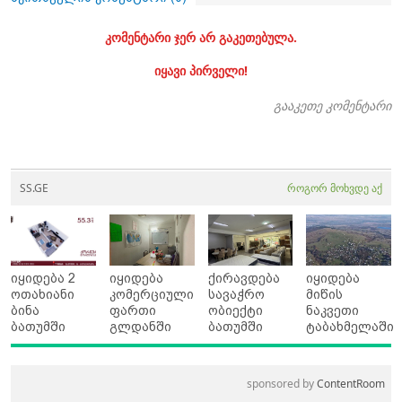
კომენტარი ჯერ არ გაკეთებულა.
იყავი პირველი!
გააკეთე კომენტარი
SS.GE
როგორ მოხვდე აქ
იყიდება 2
იყიდება
ქირავდება
იყიდება
ოთახიანი
კომერციული
სავაჭრო
მიწის
ბინა
ფართი
ობიექტი
ნაკვეთი
ბათუმში
გლდანში
ბათუმში
ტაბახმელაში
sponsored by
ContentRoom