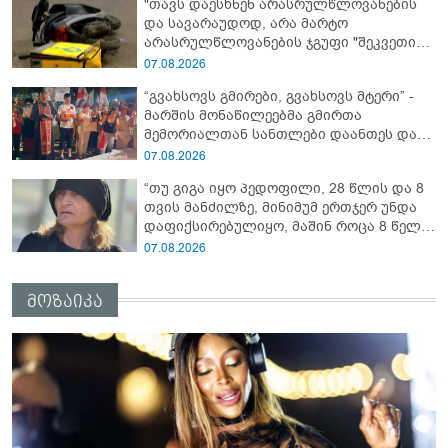
"თავს დაესხნენ არასრულწლოვანების
და სავარაუდოდ, არა მარტო
არასრულწლოვანების ჯგუფი "შეკვეთის
მიტანისას, "გლოვოს" კურიერია
07.08.2026
უპატიოსნესი ობოლი ბიჭი" - რას წერს
“გვახსოვს გმირები, გვახსოვს მტერი” -
ადვოკატი?
მარშის მონაწილეებმა გმირთა
მემორიალთან სანთლები დაანთეს და
გმირების ხსოვნას პატივი მიაგეს
07.08.2026
“თუ გიგა იყო პედოფილი, 28 წლის და 8
თვის მანძილზე, მინიმუმ ერთჯერ უნდა
დაფიქსირებულიყო, მაშინ როცა 8 წელი
ამზადებდა მოსწავლეებს! - იპოვონ ერთი
07.08.2026
გოგონა, ვისაც გიგა სექსუალურად
ავიწროებდა” - ეკა კუპატაძე
მოზაიკა