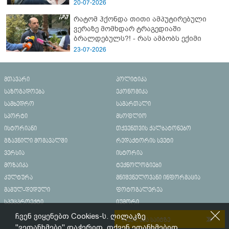
20-07-2026
რატომ ჰქონდა თითი ამპუტირებული
ვერაზე მომხდარ ტრაგედიაში
ბრალდებულს?! - რას ამბობს ექიმი
23-07-2026
მთავარი
პოლიტიკა
საზოგადოება
ეკონომიკა
სამხედრო
სამართალი
სპორტი
მსოფლიო
ისტორიანი
თქვენთვის ქალბატონებო
გზავნილი მომავალში
რედაქტორის სვეტი
ვერსია
ისტორია
მოზაიკა
ტექნოლოგიები
კულტურა
მნიშვნელოვანი ინფორმაცია
მამულ-დედული
ფოტოგალერეა
სპეცპროექტი
იუმორი
ჩვენ ვიყენებთ Cookies-ს. ღილაკზე
რეკლამა საიტზე
"ვეთანხმები" დაჭერით, თქვენ ეთანხმებით