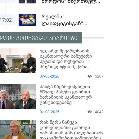
დღის კითხვადი სტატიები
ედუარდ შევარდნაძის
სკანდალური საჩუქარი
პუტინს და რუსეთის
პრეზიდენტის მუქარა,
რომელიც 6 წლის შემდეგ
07-08-2026
5207
აასრულა
პაატა ზაქარეიშვილის
მწვავე პასუხი გიორგი
ბარამიძის სკანდალურ
განცხადებაზე -
"ყველაფერი დეტალურად
07-08-2026
4042
ვიცი... კამანში მოკლული
ქართველები მე
რას წერს ნანუკა
გადმოვასვენე... ბარამიძე
ჟორჟოლიანი გიორგი
კი ტყუის"
ბარამიძის განცხადებასთან
დაკავშირებით გამოძიების