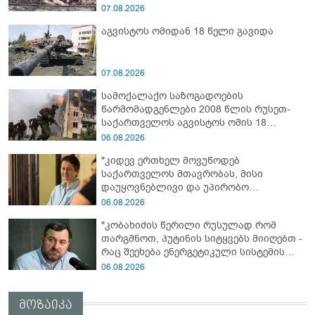
07.08.2026
აგვისტოს ომიდან 18 წელი გავიდა
07.08.2026
სამოქალაქო საზოგადოების
წარმომადგენლები 2008 წლის რუსეთ-
საქართველოს აგვისტოს ომის 18
წლისთავთან დაკავშირებით ერთობლივ
06.08.2026
განცხადებას ავრცელებენ
"კიდევ ერთხელ მოვუწოდებ
საქართველოს მთავრობას, მისი
დაუყოვნებლივი და უპირობო
გათავისუფლებისკენ" - რას წერს ეუთო-ს
06.08.2026
წარმომადგენელი მზია ამაღლობელზე?
"კობახიძის წერილი რუსულად რომ
თარგმნოთ, პუტინის სიტყვებს მიიღებთ -
რაც შეეხება ენერგეტიკული სისტემის
პრობლემას, ნამდვილად ვაპირებ
06.08.2026
მოვიმარაგო არა მხოლოდ სანთლები,
არამედ აღვადგინო ხაზის ტელეფონიც" -
მოზაიკა
გია ჯაფარიძე