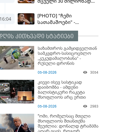
დღის კითხვადი სტატიები
საზამთროს გამყიდველთან
სამკვდრო-სასიცოცხლო
„კუკუდამალობანა“ -
რუსული დრონის
„საბრძოლო-კომიკური“
05-08-2026
3054
ვიდეო
კიევი ისევ სასტიკად
დაიბომბა - ამდენი
ბალისტიკური რაკეტა
მსოფლიოს არც ერთი
ქალაქისკენ არ გაუშვიათ:
05-08-2026
2983
პუტინის ახალი
ანტირეკორდი
"ომი, რომელსაც მთელი
მსოფლიოს შთანთქმა
შეუძლია: დონალდ ტრამპმა
აღარ იცის, როგორ