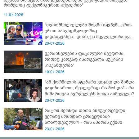
ბევრმა არ იცის, რომ დედაქალაქის ქვეშ გადის რღვევა,
რომელიც ტექტონიკურად აქტიურია"
11-07-2026
"თვითმხილველები შოკში იყვნენ...ერთ-
ერთი საავადმყოფოშიც
გადაიყვანეს...დიახ, ეს მკვლელობა იყო"
- გორში დატრიალებული ტრაგედიის
20-07-2026
ახალი დეტალები
უკრაინელების ფატალური შეცდომა,
რითაც კარგად ისარგებლა პუტინის
„ისკანდერმა“
10-07-2026
"ამ ქორწილის სტუმარი ვიყავი და მინდა
გაგიზიაროთ, რეალურად რა მოხდა" - რა
მიმართვას ავრცელებს სოფი ახმეტელი?
20-07-2026
რატომ ჰქონდა თითი ამპუტირებული
ვერაზე მომხდარ ტრაგედიაში
ბრალდებულს?! - რას ამბობს ექიმი
23-07-2026